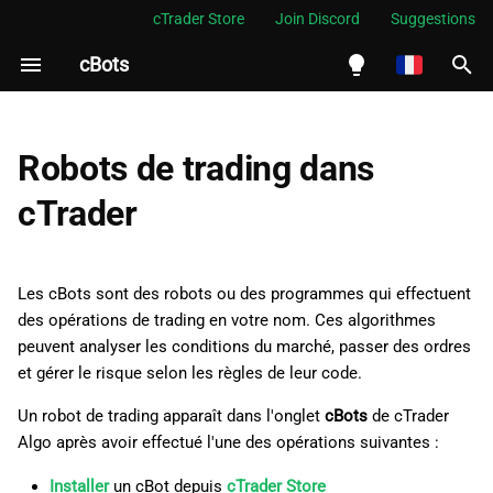
cTrader Store
Join Discord
Suggestions
cBots
I
n
English
i
Español
Robots de trading dans
t
Português
cTrader
i
العربية
a
Indonesia
Les cBots sont des robots ou des programmes qui effectuent
l
Melayu
des opérations de trading en votre nom. Ces algorithmes
peuvent analyser les conditions du marché, passer des ordres
i
ไทย
et gérer le risque selon les règles de leur code.
s
Tiếng Việt
Un robot de trading apparaît dans l'onglet
cBots
de cTrader
a
한국어
Algo après avoir effectué l'une des opérations suivantes :
t
中文
Installer
un cBot depuis
cTrader Store