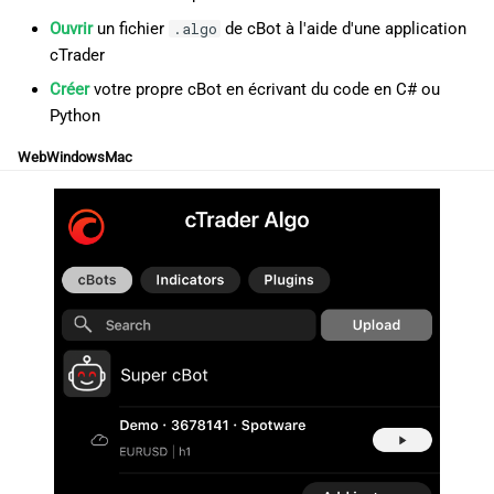
i
日本語
Ouvrir
un fichier
de cBot à l'aide d'une application
.algo
cTrader
o
Deutsch
Créer
votre propre cBot en écrivant du code en C# ou
n
Français
Python
d
Italiano
Web
Windows
Mac
e
Polski
l
Русский
a
Türkçe
r
e
c
h
e
r