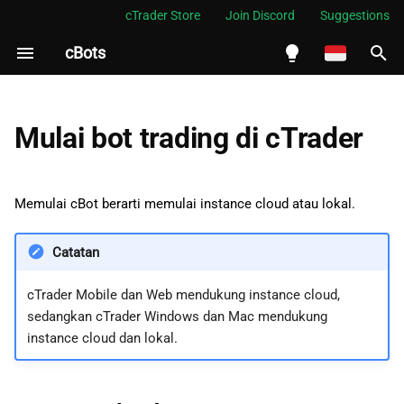
cTrader Store
Join Discord
Suggestions
cBots
M
e
English
Instance cloud
m
Español
Mulai bot trading di cTrader
p
Português
Instance lokal
e
العربية
Memulai cBot berarti memulai instance cloud atau lokal.
Mulai instance
r
Indonesia
Catatan
Hentikan instance
s
Melayu
i
ไทย
cTrader Mobile dan Web mendukung instance cloud,
sedangkan cTrader Windows dan Mac mendukung
a
Tiếng Việt
instance cloud dan lokal.
p
한국어
k
中文