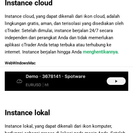
Instance cloud
a
日本語
n
Deutsch
Instance cloud, yang dapat dikenali dari ikon cloud, adalah
lingkungan gratis, aman, dan terisolasi yang disediakan oleh
p
Français
cTrader. Setelah dimulai, instance berjalan 24/7 secara
e
Italiano
independen dari perangkat Anda dan tidak memerlukan
aplikasi cTrader Anda tetap terbuka atau terhubung ke
n
Polski
internet. Instance berjalan hingga Anda
menghentikannya
.
c
Русский
Web
Windows
Mac
a
Türkçe
r
i
a
Instance lokal
n
Instance lokal, yang dapat dikenali dari ikon komputer,