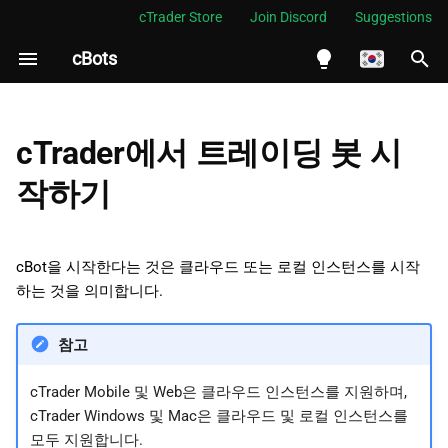
cTrader Store
Join Discord
Suggestions
cBots
검
색
English
클라우드 인스턴스
초
Español
cTrader에서 트레이딩 봇 시
기
Português
로컬 인스턴스
작하기
화
العربية
인스턴스 시작
Indonesia
cBot을 시작한다는 것은 클라우드 또는 로컬 인스턴스를 시작
인스턴스 중지
Melayu
하는 것을 의미합니다.
ไทย
참고
Tiếng Việt
cTrader Mobile 및 Web은 클라우드 인스턴스를 지원하며,
한국어
cTrader Windows 및 Mac은 클라우드 및 로컬 인스턴스를
中文
모두 지원합니다.