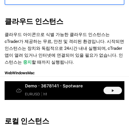
日本語
Deutsch
클라우드 인스턴스
Français
클라우드 아이콘으로 식별 가능한 클라우드 인스턴스는
Italiano
cTrader가 제공하는 무료, 안전 및 격리된 환경입니다. 시작되면
Polski
인스턴스는 장치와 독립적으로 24시간 내내 실행되며, cTrader
앱이 열려 있거나 인터넷에 연결되어 있을 필요가 없습니다. 인
Русский
스턴스는
중지
할 때까지 실행됩니다.
Türkçe
Web
Windows
Mac
로컬 인스턴스