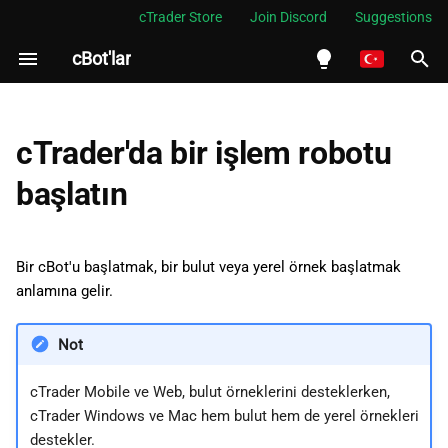
cTrader Store
Join Discord
Suggestions
cBot'lar
A
r
English
Bulut örneği
a
Español
cTrader'da bir işlem robotu
m
Português
Yerel örnek
başlatın
a
العربية
Bir örnek başlat
b
Indonesia
Bir cBot'u başlatmak, bir bulut veya yerel örnek başlatmak
Bir örneği durdur
a
Melayu
anlamına gelir.
ş
ไทย
Not
l
Tiếng Việt
a
cTrader Mobile ve Web, bulut örneklerini desteklerken,
한국어
cTrader Windows ve Mac hem bulut hem de yerel örnekleri
t
中文
destekler.