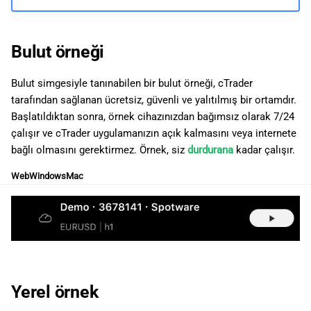
ı
日本語
l
Deutsch
Bulut örneği
ı
Français
Bulut simgesiyle tanınabilen bir bulut örneği, cTrader
y
Italiano
tarafından sağlanan ücretsiz, güvenli ve yalıtılmış bir ortamdır.
o
Polski
Başlatıldıktan sonra, örnek cihazınızdan bağımsız olarak 7/24
çalışır ve cTrader uygulamanızın açık kalmasını veya internete
r
Русский
bağlı olmasını gerektirmez. Örnek, siz
durdurana
kadar çalışır.
Türkçe
Web
Windows
Mac
Yerel örnek