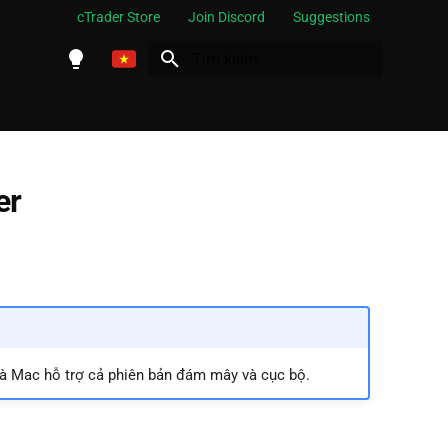
cTrader Store
Join Discord
Suggestions
Initializing search
English
Español
Português
er
العربية
Indonesia
Melayu
ไทย
Tiếng Việt
và Mac hỗ trợ cả phiên bản đám mây và cục bộ.
한국어
中文