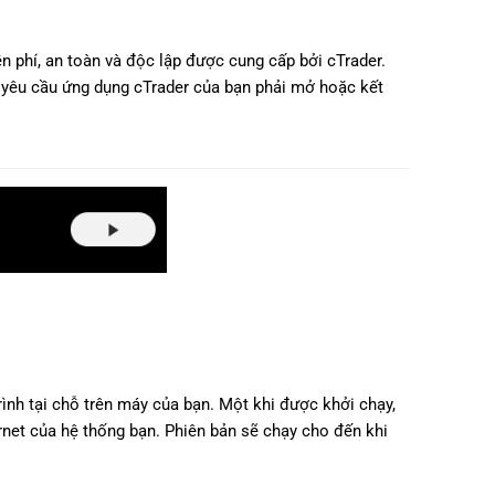
日本語
Deutsch
 phí, an toàn và độc lập được cung cấp bởi cTrader.
g yêu cầu ứng dụng cTrader của bạn phải mở hoặc kết
Français
Italiano
Polski
Русский
Türkçe
ình tại chỗ trên máy của bạn. Một khi được khởi chạy,
rnet của hệ thống bạn. Phiên bản sẽ chạy cho đến khi