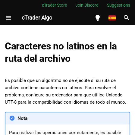
cTrader Store
Join Discord
Suggestions
cTrader Algo
I
n
English
Windows 10 y 11
i
Español
Caracteres no latinos en la
c
Português
Windows 7, 8, 8.1 y
ruta del archivo
posteriores
i
العربية
a
Indonesia
Es posible que un algoritmo no se ejecute si su ruta de
l
Melayu
archivo contiene caracteres no latinos. Para resolver el
problema, configure su ordenador para que utilice Unicode
i
ไทย
UTF-8 para la compatibilidad con idiomas de todo el mundo.
z
Tiếng Việt
a
Nota
한국어
n
中文
Para realizar las operaciones correctamente, es posible