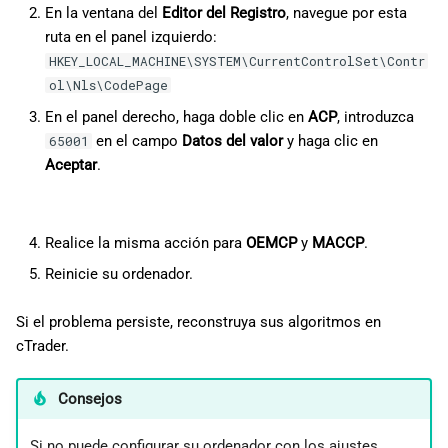
En la ventana del
Editor del Registro
, navegue por esta
ruta en el panel izquierdo:
HKEY_LOCAL_MACHINE\SYSTEM\CurrentControlSet\Contr
ol\Nls\CodePage
En el panel derecho, haga doble clic en
ACP
, introduzca
en el campo
Datos del valor
y haga clic en
65001
Aceptar
.
Realice la misma acción para
OEMCP
y
MACCP
.
Reinicie su ordenador.
Si el problema persiste, reconstruya sus algoritmos en
cTrader.
Consejos
Si no puede configurar su ordenador con los ajustes