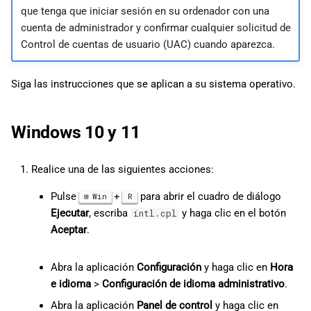
d
que tenga que iniciar sesión en su ordenador con una
日本語
cuenta de administrador y confirmar cualquier solicitud de
o
Control de cuentas de usuario (UAC) cuando aparezca.
b
Siga las instrucciones que se aplican a su sistema operativo.
ú
s
Windows 10 y 11
q
u
Realice una de las siguientes acciones:
e
Pulse
+
para abrir el cuadro de diálogo
Win
R
d
Ejecutar
, escriba
y haga clic en el botón
intl.cpl
Aceptar
.
a
Abra la aplicación
Configuración
y haga clic en
Hora
e idioma
>
Configuración de idioma administrativo
.
Abra la aplicación
Panel de control
y haga clic en