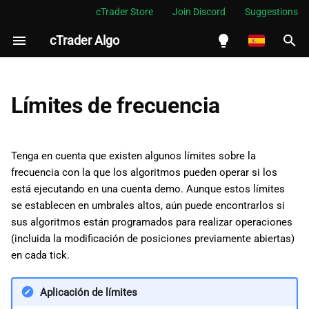
cTrader Store
Join Discord
Suggestions
cTrader Algo
I
n
English
i
Español
Límites de frecuencia
c
Português
i
العربية
Tenga en cuenta que existen algunos límites sobre la
a
frecuencia con la que los algoritmos pueden operar si los
Indonesia
está ejecutando en una cuenta demo. Aunque estos límites
l
Melayu
se establecen en umbrales altos, aún puede encontrarlos si
i
sus algoritmos están programados para realizar operaciones
ไทย
(incluida la modificación de posiciones previamente abiertas)
z
Tiếng Việt
en cada tick.
a
한국어
Aplicación de límites
n
中文