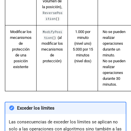
volumen de
la posición),
ReversePos
ition
()
Modificar los
1.000 por
No se pueden
ModifyPosi
mecanismos
(al
minuto
realizar
tion
()
de
modificar los
(nivel uno)
operaciones
protección
mecanismos
5.000 por 15
durante un
de una
de
minutos
minuto.
posición
protección)
(nivel dos)
No se pueden
existente
realizar
operaciones
durante 30
minutos.
Exceder los límites
Las consecuencias de exceder los límites se aplican no
solo a las operaciones con algoritmos sino también a las