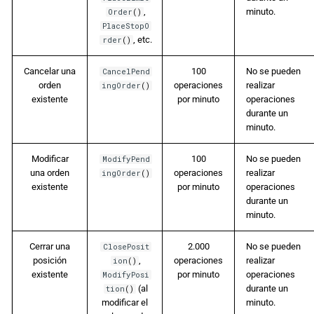
,
minuto.
Order
()
PlaceStopO
, etc.
rder
()
Cancelar una
100
No se pueden
CancelPend
orden
operaciones
realizar
ingOrder
()
existente
por minuto
operaciones
durante un
minuto.
Modificar
100
No se pueden
ModifyPend
una orden
operaciones
realizar
ingOrder
()
existente
por minuto
operaciones
durante un
minuto.
Cerrar una
2.000
No se pueden
ClosePosit
posición
,
operaciones
realizar
ion
()
existente
por minuto
operaciones
ModifyPosi
(al
durante un
tion
()
modificar el
minuto.