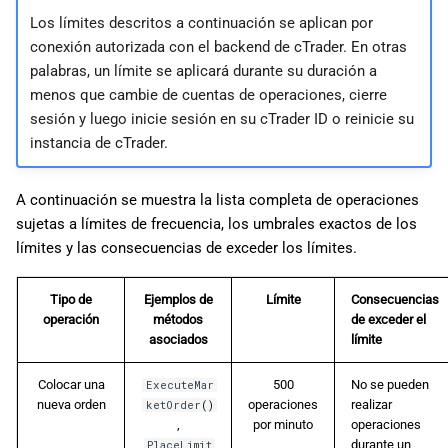
d
日本語
Los límites descritos a continuación se aplican por
conexión autorizada con el backend de cTrader. En otras
o
palabras, un límite se aplicará durante su duración a
b
menos que cambie de cuentas de operaciones, cierre
sesión y luego inicie sesión en su cTrader ID o reinicie su
ú
instancia de cTrader.
s
q
A continuación se muestra la lista completa de operaciones
sujetas a límites de frecuencia, los umbrales exactos de los
u
límites y las consecuencias de exceder los límites.
e
Tipo de
Ejemplos de
Límite
Consecuencias
d
operación
métodos
de exceder el
a
asociados
límite
Colocar una
500
No se pueden
ExecuteMar
nueva orden
operaciones
realizar
ketOrder
()
,
por minuto
operaciones
durante un
PlaceLimit