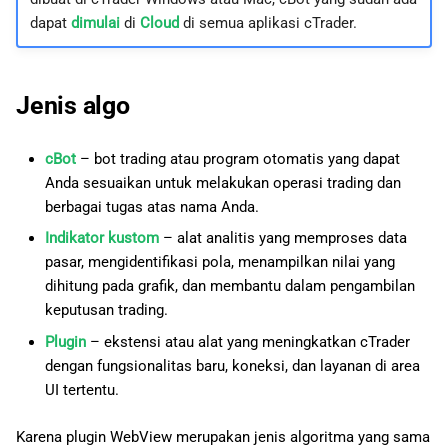
a
日本語
dapat
dimulai
di
Cloud
di semua aplikasi cTrader.
n
p
Jenis algo
e
cBot
– bot trading atau program otomatis yang dapat
n
Anda sesuaikan untuk melakukan operasi trading dan
c
berbagai tugas atas nama Anda.
a
Indikator kustom
– alat analitis yang memproses data
pasar, mengidentifikasi pola, menampilkan nilai yang
r
dihitung pada grafik, dan membantu dalam pengambilan
i
keputusan trading.
a
Plugin
– ekstensi atau alat yang meningkatkan cTrader
dengan fungsionalitas baru, koneksi, dan layanan di area
n
UI tertentu.
Karena plugin WebView merupakan jenis algoritma yang sama