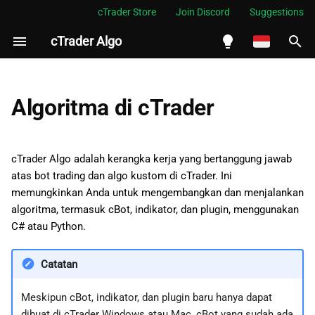
cTrader Store
Join Discord
Suggestions
cTrader Algo
M
e
English
m
Español
Algoritma di cTrader
p
Português
e
العربية
cTrader Algo adalah kerangka kerja yang bertanggung jawab
r
atas bot trading dan algo kustom di cTrader. Ini
Indonesia
memungkinkan Anda untuk mengembangkan dan menjalankan
s
Melayu
algoritma, termasuk cBot, indikator, dan plugin, menggunakan
i
C# atau Python.
ไทย
a
Tiếng Việt
Catatan
p
한국어
Meskipun cBot, indikator, dan plugin baru hanya dapat
k
中文
dibuat di cTrader Windows atau Mac, cBot yang sudah ada