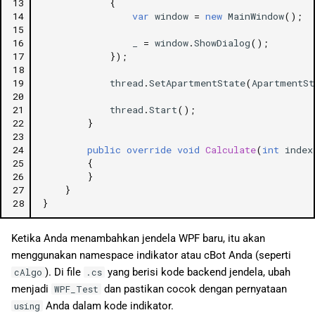
13
{
14
var
window
=
new
MainWindow
();
15
16
_
=
window
.
ShowDialog
();
17
});
18
19
thread
.
SetApartmentState
(
ApartmentSt
20
21
thread
.
Start
();
22
}
23
24
public
override
void
Calculate
(
int
index
25
{
26
}
27
}
28
}
Ketika Anda menambahkan jendela WPF baru, itu akan
menggunakan namespace indikator atau cBot Anda (seperti
). Di file
yang berisi kode backend jendela, ubah
cAlgo
.cs
menjadi
dan pastikan cocok dengan pernyataan
WPF_Test
Anda dalam kode indikator.
using