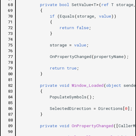
 68
private
bool
SetValue
<
T
>
(
ref
T
storage
,
 69
{
 70
if
(
Equals
(
storage
,
value
))
 71
{
 72
return
false
;
 73
}
 74
 75
storage
=
value
;
 76
 77
OnPropertyChanged
(
propertyName
);
 78
 79
return
true
;
 80
}
 81
 82
private
void
Window_Loaded
(
object
sende
 83
{
 84
PopulateSymbols
();
 85
 86
SelectedDirection
=
Directions
[
0
];
 87
}
 88
 89
private
void
OnPropertyChanged
([
CallerM
 90