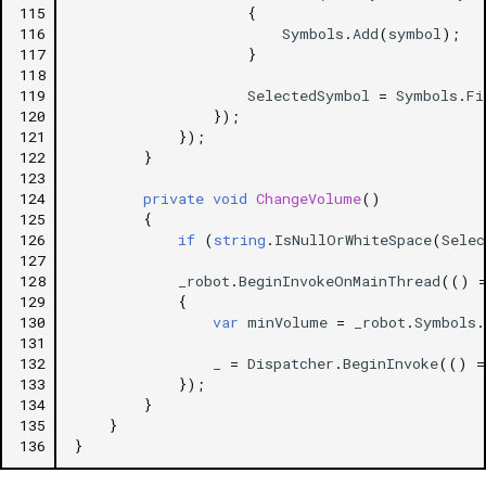
115
{
116
Symbols
.
Add
(
symbol
);
117
}
118
119
SelectedSymbol
=
Symbols
.
Fi
120
});
121
});
122
}
123
124
private
void
ChangeVolume
()
125
{
126
if
(
string
.
IsNullOrWhiteSpace
(
Selec
127
128
_robot
.
BeginInvokeOnMainThread
(()
129
{
130
var
minVolume
=
_robot
.
Symbols
.
131
132
_
=
Dispatcher
.
BeginInvoke
(()
=
133
});
134
}
135
}
136
}