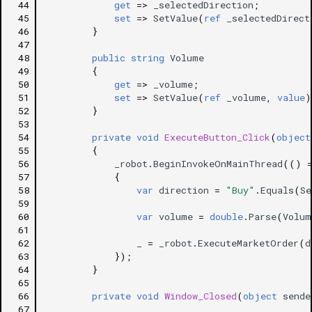
 44
get
=>
_selectedDirection
;
 45
set
=>
SetValue
(
ref
_selectedDirect
 46
}
 47
 48
public
string
Volume
 49
{
 50
get
=>
_volume
;
 51
set
=>
SetValue
(
ref
_volume
,
value
)
 52
}
 53
 54
private
void
ExecuteButton_Click
(
object
 55
{
 56
_robot
.
BeginInvokeOnMainThread
(()
 57
{
 58
var
direction
=
"Buy"
.
Equals
(
Se
 59
 60
var
volume
=
double
.
Parse
(
Volum
 61
 62
_
=
_robot
.
ExecuteMarketOrder
(
d
 63
});
 64
}
 65
 66
private
void
Window_Closed
(
object
sende
 67