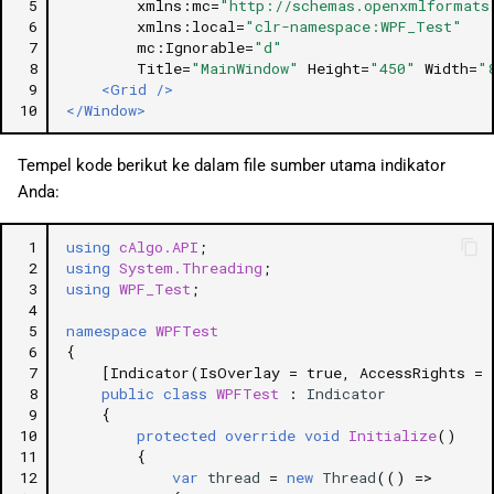
 5
xmlns:mc=
"http://schemas.openxmlformats
 6
xmlns:local=
"clr-namespace:WPF_Test"
 7
mc:Ignorable=
"d"
 8
Title=
"MainWindow"
Height=
"450"
Width=
"
 9
<Grid
/>
10
</Window>
Tempel kode berikut ke dalam file sumber utama indikator
Anda:
 1
using
cAlgo.API
;
 2
using
System.Threading
;
 3
using
WPF_Test
;
 4
 5
namespace
WPFTest
 6
{
 7
[Indicator(IsOverlay = true, AccessRights = 
 8
public
class
WPFTest
:
Indicator
 9
{
10
protected
override
void
Initialize
()
11
{
12
var
thread
=
new
Thread
(()
=>