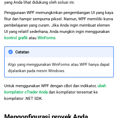
yang Anda lihat didukung oleh solusi ini.
a
日本語
Penggunaan WPF memungkinkan pengembangan UI yang kaya
n
fitur dan hampir sempurna piksel. Namun, WPF memiliki kurva
p
pembelajaran yang curam. Jika Anda ingin membuat elemen
UI yang relatif sederhana, Anda mungkin ingin menggunakan
e
kontrol grafik
atau
WinForms
.
n
c
Catatan
a
Algo yang menggunakan WinForms atau WPF hanya dapat
r
dijalankan pada mesin Windows.
i
Untuk menggunakan WPF dengan cBot dan indikator,
ubah
a
kompilator cTrader Anda
dari kompilator tersemat ke
kompilator .NET SDK.
n
Mengonfigurasi proyek Anda