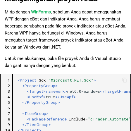
Mirip dengan
WinForms
, sebelum Anda dapat menggunakan
WPF dengan cBot dan indikator Anda, Anda harus membuat
beberapa perubahan pada file proyek indikator atau cBot Anda.
Karena WPF hanya berfungsi di Windows, Anda harus
mengubah target framework proyek indikator atau cBot Anda
ke varian Windows dari .NET.
Untuk melakukannya, buka file proyek Anda di Visual Studio
dan ganti isinya dengan yang berikut:
 1
<Project
Sdk=
"Microsoft.NET.Sdk"
>
 2
<PropertyGroup>
 3
<TargetFramework>
net6.0-windows
</TargetFrame
 4
<UseWpf>
true
</UseWpf>
 5
</PropertyGroup>
 6
 7
<ItemGroup>
 8
<PackageReference
Include=
"cTrader.Automate"
 9
</ItemGroup>
10
</Project>