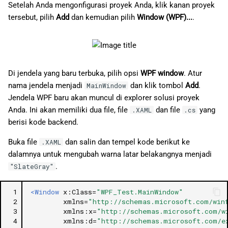
Setelah Anda mengonfigurasi proyek Anda, klik kanan proyek
tersebut, pilih
Add
dan kemudian pilih
Window (WPF)...
.
Di jendela yang baru terbuka, pilih opsi
WPF window
. Atur
nama jendela menjadi
dan klik tombol
Add
.
MainWindow
Jendela WPF baru akan muncul di explorer solusi proyek
Anda. Ini akan memiliki dua file, file
dan file
yang
.XAML
.cs
berisi kode backend.
Buka file
dan salin dan tempel kode berikut ke
.XAML
dalamnya untuk mengubah warna latar belakangnya menjadi
.
"SlateGray"
 1
<Window
x:Class=
"WPF_Test.MainWindow"
 2
xmlns=
"http://schemas.microsoft.com/win
 3
xmlns:x=
"http://schemas.microsoft.com/w
 4
xmlns:d=
"http://schemas.microsoft.com/e