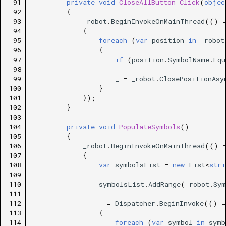
 91
private
void
CloseAllButton_Click
(
objec
 92
{
 93
_robot
.
BeginInvokeOnMainThread
(()
 94
{
 95
foreach
(
var
position
in
_robot
 96
{
 97
if
(
position
.
SymbolName
.
Equ
 98
 99
_
=
_robot
.
ClosePositionAsy
100
}
101
});
102
}
103
104
private
void
PopulateSymbols
()
105
{
106
_robot
.
BeginInvokeOnMainThread
(()
107
{
108
var
symbolsList
=
new
List
<
stri
109
110
symbolsList
.
AddRange
(
_robot
.
Sym
111
112
_
=
Dispatcher
.
BeginInvoke
(()
=
113
{
114
foreach
(
var
symbol
in
symb