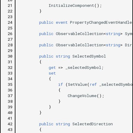
 21
InitializeComponent
();
 22
}
 23
 24
public
event
PropertyChangedEventHandle
 25
 26
public
ObservableCollection
<
string
>
Sym
 27
 28
public
ObservableCollection
<
string
>
Dir
 29
 30
public
string
SelectedSymbol
 31
{
 32
get
=>
_selectedSymbol
;
 33
set
 34
{
 35
if
(
SetValue
(
ref
_selectedSymbo
 36
{
 37
ChangeVolume
();
 38
}
 39
}
 40
}
 41
 42
public
string
SelectedDirection
 43
{