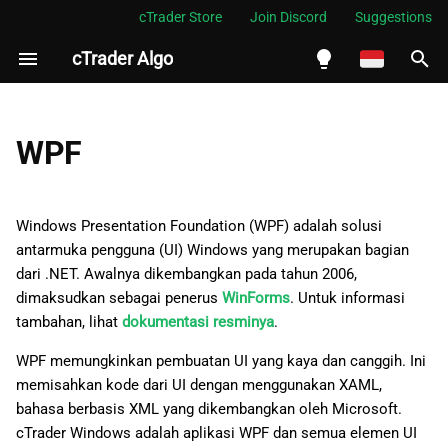
cTrader Store
Join Discord
Suggestions
cTrader Algo
M
e
English
Mengonfigurasi proyek Anda
m
Español
WPF
p
Português
Buat dan tampilkan jendela
menggunakan WPF
e
العربية
Windows Presentation Foundation (WPF) adalah solusi
r
antarmuka pengguna (UI) Windows yang merupakan bagian
Indonesia
Menampilkan panel trading
dari .NET. Awalnya dikembangkan pada tahun 2006,
s
Melayu
dimaksudkan sebagai penerus
WinForms
. Untuk informasi
Gunakan thread khusus
i
tambahan, lihat
dokumentasi resminya
.
ไทย
untuk UI
a
Tiếng Việt
WPF memungkinkan pembuatan UI yang kaya dan canggih. Ini
Akses anggota API dari
memisahkan kode dari UI dengan menggunakan XAML,
p
한국어
thread UI
bahasa berbasis XML yang dikembangkan oleh Microsoft.
k
中文
cTrader Windows adalah aplikasi WPF dan semua elemen UI