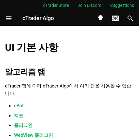
cTrader Store
Join Discord
Suggestions
cTrader Algo
검
색
English
알고리즘 탭
초
Español
UI 기본 사항
기
Português
코드 편집기
화
العربية
알고리즘 탭
빌드 결과
Indonesia
cTrader 앱에 따라 cTrader Algo에서 여러 탭을 사용할 수 있습
클라우드 보기
Melayu
니다:
ไทย
cBot
Tiếng Việt
지표
한국어
플러그인
中文
WebView 플러그인