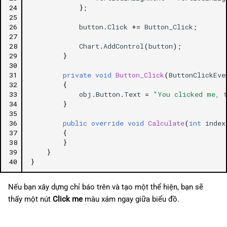
24
};
Sắp xếp các điều khiển bằng
25
panel
26
button
.
Click
+=
Button_Click
;
27
28
Chart
.
AddControl
(
button
);
Canvas
29
}
30
Gắn bảng điều khiển
31
private
void
Button_Click
(
ButtonClickEve
32
{
33
obj
.
Button
.
Text
=
"You clicked me, 
Bảng điều khiển xếp chồng
34
}
35
Bọc bảng điều khiển
36
public
override
void
Calculate
(
int
index
37
{
38
}
Lưới
39
}
40
}
Kiểm soát vị thế trong tọa độ
giá và thời gian
Nếu bạn xây dựng chỉ báo trên và tạo một thể hiện, bạn sẽ
thấy một nút
Click me
màu xám ngay giữa biểu đồ.
Các thuộc tính padding và
margin