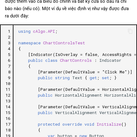
được thêm vào cả biểu đồ chính và bất kỳ cửa sổ đầu ra chỉ
báo nào (nếu có). Một ví dụ về việc định vị như vậy được đưa
ra dưới đây:
 1
using
cAlgo.API
;
 2
 3
namespace
ChartControlsTest
 4
{
 5
[Indicator(IsOverlay = false, AccessRights =
 6
public
class
ChartControls
:
Indicator
 7
{
 8
[Parameter(DefaultValue = "Click Me")]
 9
public
string
Text
{
get
;
set
;
}
10
11
[Parameter(DefaultValue = HorizontalAlig
12
public
HorizontalAlignment
HorizontalAli
13
14
[Parameter(DefaultValue = VerticalAlignm
15
public
VerticalAlignment
VerticalAlignme
16
17
protected
override
void
Initialize
()
18
{
19
var
button
=
new
Button