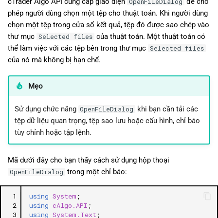
cTrader Algo API cung cấp giao diện
để cho
OpenFileDialog
phép người dùng chọn một tệp cho thuật toán. Khi người dùng
chọn một tệp trong cửa sổ kết quả, tệp đó được sao chép vào
thư mục
của thuật toán. Một thuật toán có
Selected files
thể làm việc với các tệp bên trong thư mục
Selected files
của nó mà không bị hạn chế.
Mẹo
Sử dụng chức năng
khi bạn cần tải các
OpenFileDialog
tệp dữ liệu quan trọng, tệp sao lưu hoặc cấu hình, chỉ báo
tùy chỉnh hoặc tập lệnh.
Mã dưới đây cho bạn thấy cách sử dụng hộp thoại
trong một chỉ báo:
OpenFileDialog
 1
using
System
;
 2
using
cAlgo.API
;
 3
using
System.Text
;