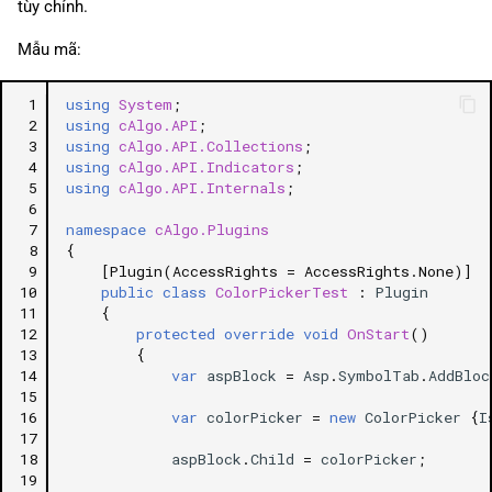
tùy chỉnh.
Mẫu mã:
 1
using
System
;
 2
using
cAlgo.API
;
 3
using
cAlgo.API.Collections
;
 4
using
cAlgo.API.Indicators
;
 5
using
cAlgo.API.Internals
;
 6
 7
namespace
cAlgo.Plugins
 8
{
 9
[Plugin(AccessRights = AccessRights.None)]
10
public
class
ColorPickerTest
:
Plugin
11
{
12
protected
override
void
OnStart
()
13
{
14
var
aspBlock
=
Asp
.
SymbolTab
.
AddBloc
15
16
var
colorPicker
=
new
ColorPicker
{
I
17
18
aspBlock
.
Child
=
colorPicker
;
19