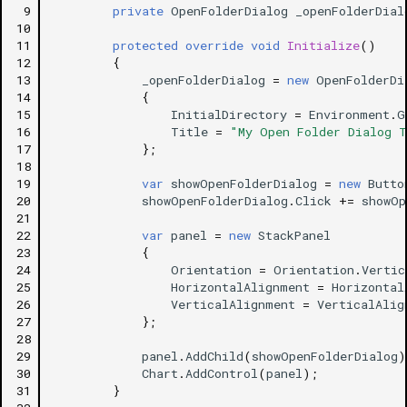
 9
private
OpenFolderDialog
_openFolderDial
10
11
protected
override
void
Initialize
()
12
{
13
_openFolderDialog
=
new
OpenFolderDi
14
{
15
InitialDirectory
=
Environment
.
G
16
Title
=
"My Open Folder Dialog 
17
};
18
19
var
showOpenFolderDialog
=
new
Butto
20
showOpenFolderDialog
.
Click
+=
showOp
21
22
var
panel
=
new
StackPanel
23
{
24
Orientation
=
Orientation
.
Vertic
25
HorizontalAlignment
=
Horizontal
26
VerticalAlignment
=
VerticalAlig
27
};
28
29
panel
.
AddChild
(
showOpenFolderDialog
)
30
Chart
.
AddControl
(
panel
);
31
}