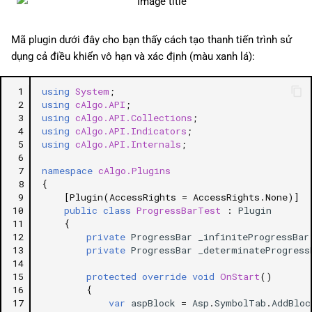
Mã plugin dưới đây cho bạn thấy cách tạo thanh tiến trình sử
dụng cả điều khiển vô hạn và xác định (màu xanh lá):
 1
using
System
;
 2
using
cAlgo.API
;
 3
using
cAlgo.API.Collections
;
 4
using
cAlgo.API.Indicators
;
 5
using
cAlgo.API.Internals
;
 6
 7
namespace
cAlgo.Plugins
 8
{
 9
[Plugin(AccessRights = AccessRights.None)]
10
public
class
ProgressBarTest
:
Plugin
11
{
12
private
ProgressBar
_infiniteProgressBar
13
private
ProgressBar
_determinateProgress
14
15
protected
override
void
OnStart
()
16
{
17
var
aspBlock
=
Asp
.
SymbolTab
.
AddBloc