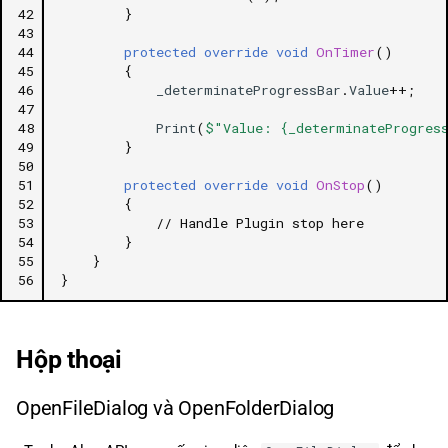
42
}
43
44
protected
override
void
OnTimer
()
45
{
46
_determinateProgressBar
.
Value
++
;
47
48
Print
(
$"Value: {_determinateProgres
49
}
50
51
protected
override
void
OnStop
()
52
{
53
// Handle Plugin stop here
54
}
55
}
56
}
Hộp thoại
OpenFileDialog và OpenFolderDialog