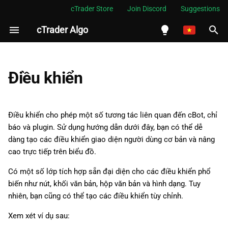
cTrader Store
Join Discord
Suggestions
cTrader Algo
I
n
English
Sự khác biệt giữa điều khiển
i
Español
Điều khiển
và đối tượng biểu đồ
t
Português
ColorPicker
i
العربية
Điều khiển cho phép một số tương tác liên quan đến cBot, chỉ
a
báo và plugin. Sử dụng hướng dẫn dưới đây, bạn có thể dễ
Indonesia
DropZone
dàng tạo các điều khiển giao diện người dùng cơ bản và nâng
l
Melayu
cao trực tiếp trên biểu đồ.
ProgressBar
i
ไทย
Có một số lớp tích hợp sẵn đại diện cho các điều khiển phổ
z
Điều khiển vô hạn
Tiếng Việt
biến như nút, khối văn bản, hộp văn bản và hình dạng. Tuy
nhiên, bạn cũng có thể tạo các điều khiển tùy chỉnh.
i
한국어
Điều khiển xác định
Xem xét ví dụ sau:
n
中文