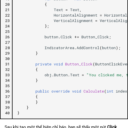
20
{
21
Text
=
Text
,
22
HorizontalAlignment
=
Horizontal
23
VerticalAlignment
=
VerticalAlig
24
};
25
26
button
.
Click
+=
Button_Click
;
27
28
IndicatorArea
.
AddControl
(
button
);
29
}
30
31
private
void
Button_Click
(
ButtonClickEve
32
{
33
obj
.
Button
.
Text
=
"You clicked me, 
34
}
35
36
public
override
void
Calculate
(
int
index
37
{
38
}
39
}
40
}
Sau khi tạo một thể hiện chỉ báo, bạn sẽ thấy một nút
Click