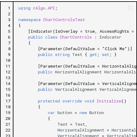
Hộp thoại
g
日本語
 1
using
cAlgo.API
;
 2
s
OpenFileDialog và
 3
namespace
ChartControlsTest
OpenFolderDialog
 4
{
e
 5
[Indicator(IsOverlay = true, AccessRights = 
 6
public
class
ChartControls
:
Indicator
a
SaveFileDialog
 7
{
 8
[Parameter(DefaultValue = "Click Me")]
r
Các điều khiển có thể kéo thả
 9
public
string
Text
{
get
;
set
;
}
c
10
11
[Parameter(DefaultValue = HorizontalAlig
Điều khiển có thể kéo thả
h
12
public
HorizontalAlignment
HorizontalAli
trong khu vực biểu đồ
13
14
[Parameter(DefaultValue = VerticalAlignm
15
public
VerticalAlignment
VerticalAlignme
Điều khiển có thể kéo thả
16
trong cửa sổ ứng dụng
17
protected
override
void
Initialize
()
18
{
19
var
button
=
new
Button
Điều khiển tab
20
{
21
Text
=
Text
,
Các điều khiển tùy chỉnh
22
HorizontalAlignment
=
Horizontal
23
VerticalAlignment
=
VerticalAlig