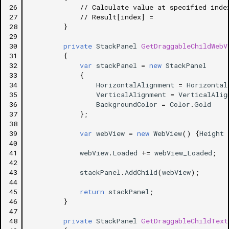
26
// Calculate value at specified inde
27
// Result[index] = 
28
}
29
30
private
StackPanel
GetDraggableChildWebV
31
{
32
var
stackPanel
=
new
StackPanel
33
{
34
HorizontalAlignment
=
Horizontal
35
VerticalAlignment
=
VerticalAlig
36
BackgroundColor
=
Color
.
Gold
37
};
38
39
var
webView
=
new
WebView
()
{
Height
40
41
webView
.
Loaded
+=
webView_Loaded
;
42
43
stackPanel
.
AddChild
(
webView
);
44
45
return
stackPanel
;
46
}
47
48
private
StackPanel
GetDraggableChildText