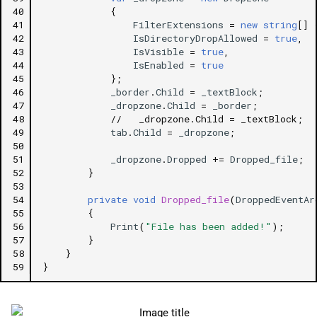
40
{
41
FilterExtensions
=
new
string
[]
42
IsDirectoryDropAllowed
=
true
,
43
IsVisible
=
true
,
44
IsEnabled
=
true
45
};
46
_border
.
Child
=
_textBlock
;
47
_dropzone
.
Child
=
_border
;
48
//   _dropzone.Child = _textBlock;
49
tab
.
Child
=
_dropzone
;
50
51
_dropzone
.
Dropped
+=
Dropped_file
;
52
}
53
54
private
void
Dropped_file
(
DroppedEventAr
55
{
56
Print
(
"File has been added!"
);
57
}
58
}
59
}