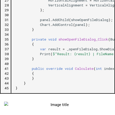
27
HorizontalAlignment
=
Horizontal
28
VerticalAlignment
=
VerticalAlig
29
};
30
31
panel
.
AddChild
(
showOpenFileDialog
);
32
Chart
.
AddControl
(
panel
);
33
}
34
35
private
void
showOpenFileDialog_Click
(
Bu
36
{
37
var
result
=
_openFileDialog
.
ShowDia
38
Print
(
$"Result: {result} | FileName
39
}
40
41
public
override
void
Calculate
(
int
index
42
{
43
}
44
}
45
}