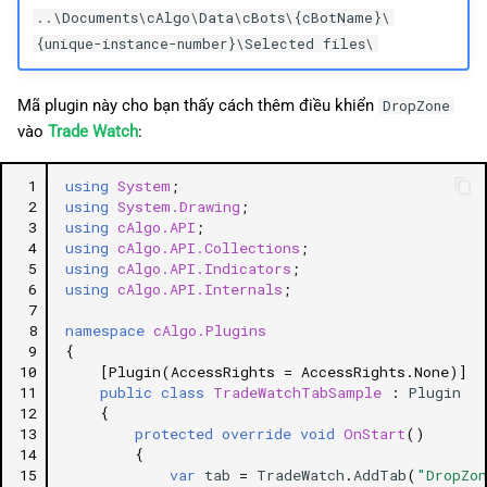
..\Documents\cAlgo\Data\cBots\{cBotName}\
{unique-instance-number}\Selected files\
Mã plugin này cho bạn thấy cách thêm điều khiển
DropZone
vào
Trade Watch
:
 1
using
System
;
 2
using
System.Drawing
;
 3
using
cAlgo.API
;
 4
using
cAlgo.API.Collections
;
 5
using
cAlgo.API.Indicators
;
 6
using
cAlgo.API.Internals
;
 7
 8
namespace
cAlgo.Plugins
 9
{
10
[Plugin(AccessRights = AccessRights.None)]
11
public
class
TradeWatchTabSample
:
Plugin
12
{
13
protected
override
void
OnStart
()
14
{
15
var
tab
=
TradeWatch
.
AddTab
(
"DropZo