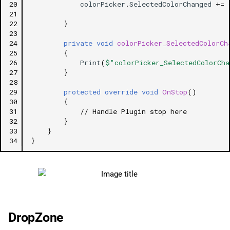
20
colorPicker
.
SelectedColorChanged
+=
21
22
}
23
24
private
void
colorPicker_SelectedColorCh
25
{
26
Print
(
$"colorPicker_SelectedColorCha
27
}
28
29
protected
override
void
OnStop
()
30
{
31
// Handle Plugin stop here
32
}
33
}
34
}
DropZone