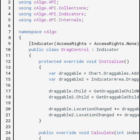
 2
using
cAlgo.API
;
 3
using
cAlgo.API.Collections
;
 4
using
cAlgo.API.Indicators
;
 5
using
cAlgo.API.Internals
;
 6
 7
namespace
cAlgo
 8
{
 9
[Indicator(AccessRights = AccessRights.None)
10
public
class
DragControl
:
Indicator
11
{
12
protected
override
void
Initialize
()
13
{
14
var
draggable
=
Chart
.
Draggables
.
Add
15
var
draggable2
=
IndicatorArea
.
Dragg
16
17
draggable
.
Child
=
GetDraggableChildW
18
draggable2
.
Child
=
GetDraggableChild
19
20
draggable
.
LocationChanged
+=
draggab
21
draggable2
.
LocationChanged
+=
dragga
22
}
23
24
public
override
void
Calculate
(
int
index
25
{