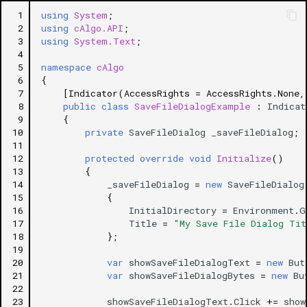
 1
using
System
;
 2
using
cAlgo.API
;
 3
using
System.Text
;
 4
 5
namespace
cAlgo
 6
{
 7
[Indicator(AccessRights = AccessRights.None,
 8
public
class
SaveFileDialogExample
:
Indicat
 9
{
10
private
SaveFileDialog
_saveFileDialog
;
11
12
protected
override
void
Initialize
()
13
{
14
_saveFileDialog
=
new
SaveFileDialog
15
{
16
InitialDirectory
=
Environment
.
G
17
Title
=
"My Save File Dialog Tit
18
};
19
20
var
showSaveFileDialogText
=
new
But
21
var
showSaveFileDialogBytes
=
new
Bu
22
23
showSaveFileDialogText
.
Click
+=
show