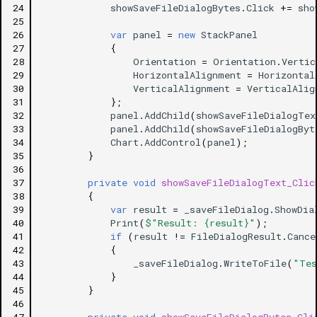
24
showSaveFileDialogBytes
.
Click
+=
sho
25
26
var
panel
=
new
StackPanel
27
{
28
Orientation
=
Orientation
.
Vertic
29
HorizontalAlignment
=
Horizontal
30
VerticalAlignment
=
VerticalAlig
31
};
32
panel
.
AddChild
(
showSaveFileDialogTex
33
panel
.
AddChild
(
showSaveFileDialogByt
34
Chart
.
AddControl
(
panel
);
35
}
36
37
private
void
showSaveFileDialogText_Clic
38
{
39
var
result
=
_saveFileDialog
.
ShowDia
40
Print
(
$"Result: {result}"
);
41
if
(
result
!=
FileDialogResult
.
Cance
42
{
43
_saveFileDialog
.
WriteToFile
(
"Tes
44
}
45
}
46
47
private
void
showSaveFileDialogBytes_Cli