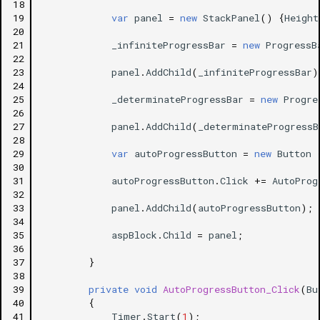
18
19
var
panel
=
new
StackPanel
()
{
Height
20
21
_infiniteProgressBar
=
new
ProgressB
22
23
panel
.
AddChild
(
_infiniteProgressBar
)
24
25
_determinateProgressBar
=
new
Progre
26
27
panel
.
AddChild
(
_determinateProgressB
28
29
var
autoProgressButton
=
new
Button
30
31
autoProgressButton
.
Click
+=
AutoProg
32
33
panel
.
AddChild
(
autoProgressButton
);
34
35
aspBlock
.
Child
=
panel
;
36
37
}
38
39
private
void
AutoProgressButton_Click
(
Bu
40
{
41
Timer
.
Start
(
1
);