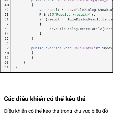
48
{
49
var
result
=
_saveFileDialog
.
ShowDia
50
Print
(
$"Result: {result}"
);
51
if
(
result
!=
FileDialogResult
.
Cance
52
{
53
_saveFileDialog
.
WriteToFile
(
Enco
54
}
55
}
56
57
public
override
void
Calculate
(
int
index
58
{
59
}
60
}
61
}
Các điều khiển có thể kéo thả
Điều khiển có thể kéo thả trong khu vực biểu đồ