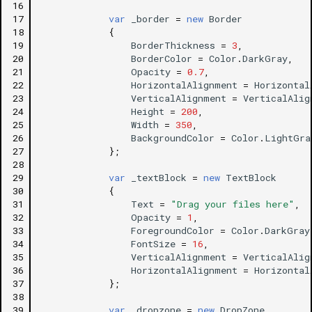
16
17
var
_border
=
new
Border
18
{
19
BorderThickness
=
3
,
20
BorderColor
=
Color
.
DarkGray
,
21
Opacity
=
0.7
,
22
HorizontalAlignment
=
Horizontal
23
VerticalAlignment
=
VerticalAlig
24
Height
=
200
,
25
Width
=
350
,
26
BackgroundColor
=
Color
.
LightGra
27
};
28
29
var
_textBlock
=
new
TextBlock
30
{
31
Text
=
"Drag your files here"
,
32
Opacity
=
1
,
33
ForegroundColor
=
Color
.
DarkGray
34
FontSize
=
16
,
35
VerticalAlignment
=
VerticalAlig
36
HorizontalAlignment
=
Horizontal
37
};
38
39
var
_dropzone
=
new
DropZone