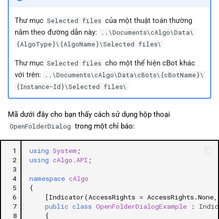
Thư mục
của một thuật toán thường
Selected files
nằm theo đường dẫn này:
..\Documents\cAlgo\Data\
{AlgoType}\{AlgoName}\Selected files\
Thư mục
cho một thể hiện cBot khác
Selected files
với trên:
..\Documents\cAlgo\Data\cBots\{cBotName}\
{Instance-Id}\Selected files\
Mã dưới đây cho bạn thấy cách sử dụng hộp thoại
trong một chỉ báo:
OpenFolderDialog
 1
using
System
;
 2
using
cAlgo.API
;
 3
 4
namespace
cAlgo
 5
{
 6
[Indicator(AccessRights = AccessRights.None,
 7
public
class
OpenFolderDialogExample
:
Indic
 8
{