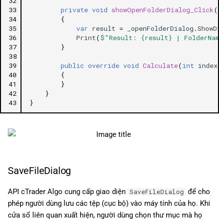
32
33
private
void
showOpenFolderDialog_Click
(
34
{
35
var
result
=
_openFolderDialog
.
ShowD
36
Print
(
$"Result: {result} | FolderNa
37
}
38
39
public
override
void
Calculate
(
int
index
40
{
41
}
42
}
43
}
SaveFileDialog
API cTrader Algo cung cấp giao diện
để cho
SaveFileDialog
phép người dùng lưu các tệp (cục bộ) vào máy tính của họ. Khi
cửa sổ liên quan xuất hiện, người dùng chọn thư mục mà họ