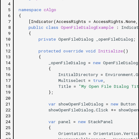
 4
 5
namespace
cAlgo
 6
{
 7
[Indicator(AccessRights = AccessRights.None,
 8
public
class
OpenFileDialogExample
:
Indicat
 9
{
10
private
OpenFileDialog
_openFileDialog
;
11
12
protected
override
void
Initialize
()
13
{
14
_openFileDialog
=
new
OpenFileDialog
15
{
16
InitialDirectory
=
Environment
.
G
17
Multiselect
=
true
,
18
Title
=
"My Open File Dialog Ti
19
};
20
21
var
showOpenFileDialog
=
new
Button
22
showOpenFileDialog
.
Click
+=
showOpen
23
24
var
panel
=
new
StackPanel
25
{
26
Orientation
=
Orientation
.
Vertic