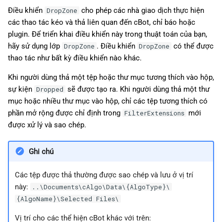
Điều khiển
cho phép các nhà giao dịch thực hiện
DropZone
các thao tác kéo và thả liên quan đến cBot, chỉ báo hoặc
plugin. Để triển khai điều khiển này trong thuật toán của bạn,
hãy sử dụng lớp
. Điều khiển
có thể được
DropZone
DropZone
thao tác như bất kỳ điều khiển nào khác.
Khi người dùng thả một tệp hoặc thư mục tương thích vào hộp,
sự kiện
sẽ được tạo ra. Khi người dùng thả một thư
Dropped
mục hoặc nhiều thư mục vào hộp, chỉ các tệp tương thích có
phần mở rộng được chỉ định trong
mới
FilterExtensions
được xử lý và sao chép.
Ghi chú
Các tệp được thả thường được sao chép và lưu ở vị trí
này:
..\Documents\cAlgo\Data\{AlgoType}\
{AlgoName}\Selected Files\
Vị trí cho các thể hiện cBot khác với trên: