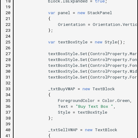
18
block
.
IsExpanded
=
true
;
19
20
var
panel
=
new
StackPanel
21
{
22
Orientation
=
Orientation
.
Vertic
23
};
24
25
var
textBoxStyle
=
new
Style
();
26
27
textBoxStyle
.
Set
(
ControlProperty
.
Mar
28
textBoxStyle
.
Set
(
ControlProperty
.
Fon
29
textBoxStyle
.
Set
(
ControlProperty
.
Fon
30
textBoxStyle
.
Set
(
ControlProperty
.
Wid
31
textBoxStyle
.
Set
(
ControlProperty
.
For
32
33
_txtBuyVWAP
=
new
TextBlock
34
{
35
ForegroundColor
=
Color
.
Green
,
36
Text
=
"Buy Text Box "
,
37
Style
=
textBoxStyle
38
};
39
40
_txtSellVWAP
=
new
TextBlock
41
{