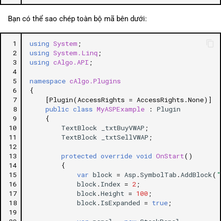
Bạn có thể sao chép toàn bộ mã bên dưới:
 1
using
System
;
 2
using
System.Linq
;
 3
using
cAlgo.API
;
 4
 5
namespace
cAlgo.Plugins
 6
{
 7
[Plugin(AccessRights = AccessRights.None)]
 8
public
class
MyASPExample
:
Plugin
 9
{
10
TextBlock
_txtBuyVWAP
;
11
TextBlock
_txtSellVWAP
;
12
13
protected
override
void
OnStart
()
14
{
15
var
block
=
Asp
.
SymbolTab
.
AddBlock
(
"
16
block
.
Index
=
2
;
17
block
.
Height
=
100
;
18
block
.
IsExpanded
=
true
;
19