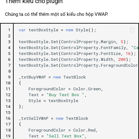
Thêm kiểu cho plugin
Chúng ta có thể thêm một số kiểu cho hộp VWAP.
 1
var
textBoxStyle
=
new
Style
();
 2
 3
textBoxStyle
.
Set
(
ControlProperty
.
Margin
,
5
);
 4
textBoxStyle
.
Set
(
ControlProperty
.
FontFamily
,
"Ca
 5
textBoxStyle
.
Set
(
ControlProperty
.
FontSize
,
16
);
 6
textBoxStyle
.
Set
(
ControlProperty
.
Width
,
200
);
 7
textBoxStyle
.
Set
(
ControlProperty
.
ForegroundColor
 8
 9
_txtBuyVWAP
=
new
TextBlock
10
{
11
ForegroundColor
=
Color
.
Green
,
12
Text
=
"Buy Text Box "
,
13
Style
=
textBoxStyle
14
};
15
16
_txtSellVWAP
=
new
TextBlock
17
{
18
ForegroundColor
=
Color
.
Red
,
19
Text
=
"Sell Text Box"
,