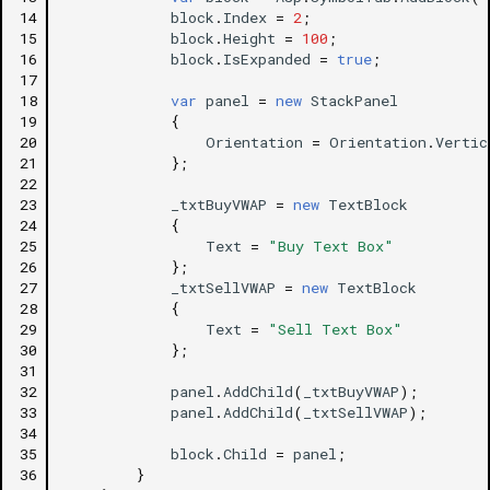
14
block
.
Index
=
2
;
15
block
.
Height
=
100
;
16
block
.
IsExpanded
=
true
;
17
18
var
panel
=
new
StackPanel
19
{
20
Orientation
=
Orientation
.
Vertic
21
};
22
23
_txtBuyVWAP
=
new
TextBlock
24
{
25
Text
=
"Buy Text Box"
26
};
27
_txtSellVWAP
=
new
TextBlock
28
{
29
Text
=
"Sell Text Box"
30
};
31
32
panel
.
AddChild
(
_txtBuyVWAP
);
33
panel
.
AddChild
(
_txtSellVWAP
);
34
35
block
.
Child
=
panel
;
36
}