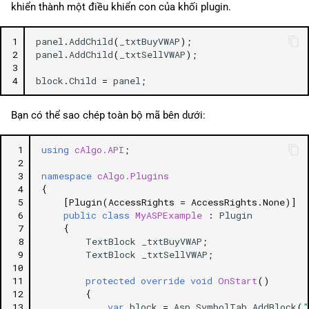
khiển thành một điều khiển con của khối plugin.
1
panel
.
AddChild
(
_txtBuyVWAP
);
2
panel
.
AddChild
(
_txtSellVWAP
);
3
4
block
.
Child
=
panel
;
Bạn có thể sao chép toàn bộ mã bên dưới:
 1
using
cAlgo.API
;
 2
 3
namespace
cAlgo.Plugins
 4
{
 5
[Plugin(AccessRights = AccessRights.None)]
 6
public
class
MyASPExample
:
Plugin
 7
{
 8
TextBlock
_txtBuyVWAP
;
 9
TextBlock
_txtSellVWAP
;
10
11
protected
override
void
OnStart
()
12
{
13
var
block
=
Asp
.
SymbolTab
.
AddBlock
(
"