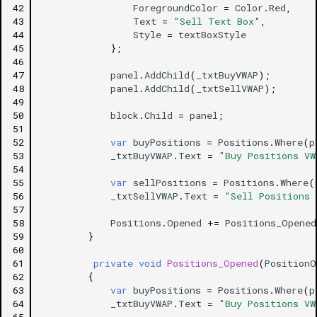
42
ForegroundColor
=
Color
.
Red
,
43
Text
=
"Sell Text Box"
,
44
Style
=
textBoxStyle
45
};
46
47
panel
.
AddChild
(
_txtBuyVWAP
);
48
panel
.
AddChild
(
_txtSellVWAP
);
49
50
block
.
Child
=
panel
;
51
52
var
buyPositions
=
Positions
.
Where
(
p
53
_txtBuyVWAP
.
Text
=
"Buy Positions VW
54
55
var
sellPositions
=
Positions
.
Where
(
56
_txtSellVWAP
.
Text
=
"Sell Positions 
57
58
Positions
.
Opened
+=
Positions_Opened
59
}
60
61
private
void
Positions_Opened
(
PositionO
62
{
63
var
buyPositions
=
Positions
.
Where
(
p
64
_txtBuyVWAP
.
Text
=
"Buy Positions VW
65