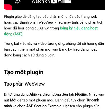
g
日本語
s
Plugin giúp dễ dàng tạo các phần mới chứa các trang web
e
hoặc các thành phần WebView khác, máy tính, bảng phân tích
hoặc dữ liệu, công cụ AI, v.v. trong
Bảng ký hiệu đang hoạt
a
động (ASP)
.
r
Trong bài viết này và video tương ứng, chúng tôi sẽ hướng dẫn
c
bạn cách thêm một phần mới vào Bảng ký hiệu đang hoạt
động bằng cách sử dụng plugin.
h
Tạo một plugin
Tạo phần WebView
Đi tới ứng dụng
Algo
và điều hướng đến tab
Plugins
. Nhấp vào
nút
Mới
để tạo một plugin mới. Đánh dấu tùy chọn
Từ danh
sách
và chọn
ASP Section Example
. Đặt tên cho plugin của