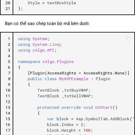
20
Style
=
textBoxStyle
21
};
Bạn có thể sao chép toàn bộ mã bên dưới:
 1
using
System
;
 2
using
System.Linq
;
 3
using
cAlgo.API
;
 4
 5
namespace
cAlgo.Plugins
 6
{
 7
[Plugin(AccessRights = AccessRights.None)]
 8
public
class
MyASPExample
:
Plugin
 9
{
10
TextBlock
_txtBuyVWAP
;
11
TextBlock
_txtSellVWAP
;
12
13
protected
override
void
OnStart
()
14
{
15
var
block
=
Asp
.
SymbolTab
.
AddBlock
(
"
16
block
.
Index
=
2
;
17
block
.
Height
=
100
;