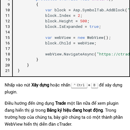
 9
{
10
var
block
=
Asp
.
SymbolTab
.
AddBlock
(
"
11
block
.
Index
=
2
;
12
block
.
Height
=
500
;
13
block
.
IsExpanded
=
true
;
14
15
var
webView
=
new
WebView
();
16
block
.
Child
=
webView
;
17
18
webView
.
NavigateAsync
(
"https://ctrad
19
}
20
}
21
}
Nhấp vào nút
Xây dựng
hoặc nhấn
+
để xây dựng
Ctrl
B
plugin.
Điều hướng đến ứng dụng
Trade
một lần nữa để xem plugin
đang hiển thị gì trong
Bảng ký hiệu đang hoạt động
. Trong
trường hợp của chúng ta, bây giờ chúng ta có một thành phần
WebView hiển thị diễn đàn cTrader.