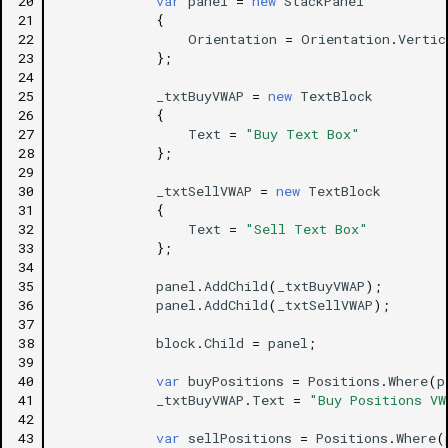
20
var
panel
=
new
StackPanel
21
{
22
Orientation
=
Orientation
.
Vertic
23
};
24
25
_txtBuyVWAP
=
new
TextBlock
26
{
27
Text
=
"Buy Text Box"
28
};
29
30
_txtSellVWAP
=
new
TextBlock
31
{
32
Text
=
"Sell Text Box"
33
};
34
35
panel
.
AddChild
(
_txtBuyVWAP
);
36
panel
.
AddChild
(
_txtSellVWAP
);
37
38
block
.
Child
=
panel
;
39
40
var
buyPositions
=
Positions
.
Where
(
p
41
_txtBuyVWAP
.
Text
=
"Buy Positions VW
42
43
var
sellPositions
=
Positions
.
Where
(