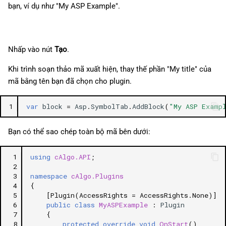
bạn, ví dụ như "My ASP Example".
Nhấp vào nút
Tạo
.
Khi trình soạn thảo mã xuất hiện, thay thế phần "My title" của
mã bằng tên bạn đã chọn cho plugin.
1
var
block
=
Asp
.
SymbolTab
.
AddBlock
(
"My ASP Examp
Bạn có thể sao chép toàn bộ mã bên dưới:
 1
using
cAlgo.API
;
 2
 3
namespace
cAlgo.Plugins
 4
{
 5
[Plugin(AccessRights = AccessRights.None)]
 6
public
class
MyASPExample
:
Plugin
 7
{
 8
protected
override
void
OnStart
()