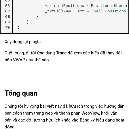
66
var
sellPositions
=
Positions
.
Where
(
67
_txtSellVWAP
.
Text
=
"Sell Positions 
68
}
69
}
70
}
Xây dựng lại plugin.
Cuối cùng, đi tới ứng dụng
Trade
để xem các kiểu đã thay đổi
hộp VWAP như thế nào.
Tổng quan
Chúng tôi hy vọng bài viết này đã hữu ích trong việc hướng dẫn
bạn cách thêm trang web và thành phần WebView, khối văn
bản và các đối tượng hữu ích khác vào Bảng ký hiệu đang hoạt
động.