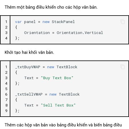
Thêm một bảng điều khiển cho các hộp văn bản.
1
var
panel
=
new
StackPanel
2
{
3
Orientation
=
Orientation
.
Vertical
4
};
Khởi tạo hai khối văn bản.
1
_txtBuyVWAP
=
new
TextBlock
2
{
3
Text
=
"Buy Text Box"
4
};
5
6
_txtSellVWAP
=
new
TextBlock
7
{
8
Text
=
"Sell Text Box"
9
};
Thêm các hộp văn bản vào bảng điều khiển và biến bảng điều