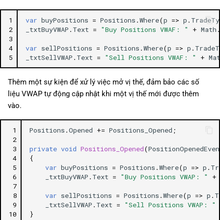
1
var
buyPositions
=
Positions
.
Where
(
p
=>
p
.
TradeTy
2
_txtBuyVWAP
.
Text
=
"Buy Positions VWAF: "
+
Math
3
4
var
sellPositions
=
Positions
.
Where
(
p
=>
p
.
TradeT
5
_txtSellVWAP
.
Text
=
"Sell Positions VWAF: "
+
Ma
Thêm một sự kiện để xử lý việc mở vị thế, đảm bảo các số
liệu VWAP tự động cập nhật khi một vị thế mới được thêm
vào.
 1
Positions
.
Opened
+=
Positions_Opened
;
 2
 3
private
void
Positions_Opened
(
PositionOpenedEven
 4
{
 5
var
buyPositions
=
Positions
.
Where
(
p
=>
p
.
Tr
 6
_txtBuyVWAP
.
Text
=
"Buy Positions VWAP: "
+
 7
 8
var
sellPositions
=
Positions
.
Where
(
p
=>
p
.
T
 9
_txtSellVWAP
.
Text
=
"Sell Positions VWAP: "
10
}