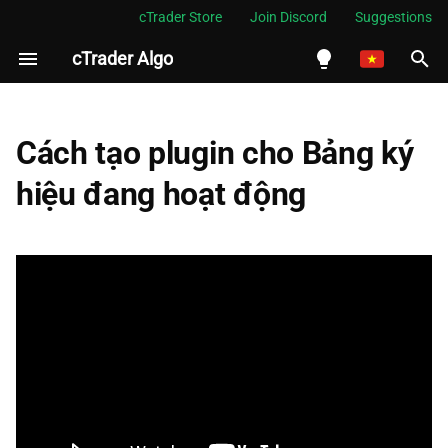
cTrader Store
Join Discord
Suggestions
cTrader Algo
I
n
English
Tạo một plugin
i
Español
Cách tạo plugin cho Bảng ký
t
Português
hiệu đang hoạt động
Tạo phần WebView
i
العربية
Tạo hộp VWAP
a
Indonesia
Tinh chỉnh plugin
l
Melayu
i
ไทย
Thêm logic cho plugin
z
Tiếng Việt
Thêm kiểu cho plugin
i
한국어
n
Tổng quan
中文