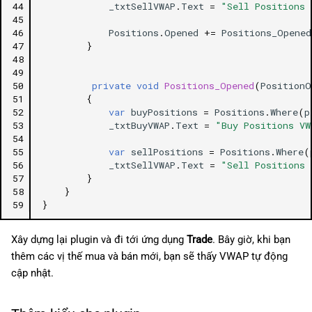
44
_txtSellVWAP
.
Text
=
"Sell Positions 
45
46
Positions
.
Opened
+=
Positions_Opened
47
}
48
49
50
private
void
Positions_Opened
(
PositionO
51
{
52
var
buyPositions
=
Positions
.
Where
(
p
53
_txtBuyVWAP
.
Text
=
"Buy Positions VW
54
55
var
sellPositions
=
Positions
.
Where
(
56
_txtSellVWAP
.
Text
=
"Sell Positions 
57
}
58
}
59
}
Xây dựng lại plugin và đi tới ứng dụng
Trade
. Bây giờ, khi bạn
thêm các vị thế mua và bán mới, bạn sẽ thấy VWAP tự động
cập nhật.