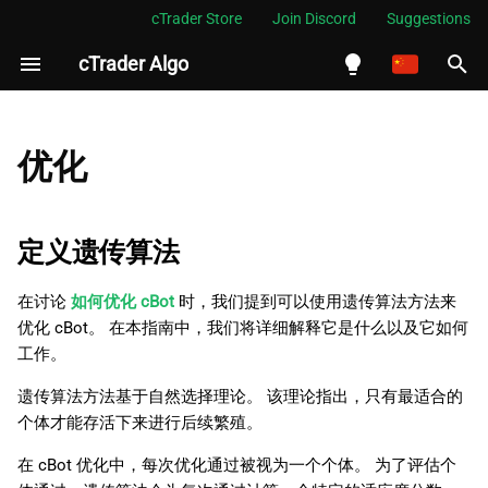
cTrader Store
Join Discord
Suggestions
cTrader Algo
正
在
English
定义遗传算法
初
Español
优化
始
Português
遗传算法阶段
化
العربية
定义遗传算法
选择
搜
Indonesia
在讨论
如何优化 cBot
时，我们提到可以使用遗传算法方法来
交叉
索
Melayu
优化 cBot。 在本指南中，我们将详细解释它是什么以及它如何
引
ไทย
工作。
变异
擎
Tiếng Việt
遗传算法方法基于自然选择理论。 该理论指出，只有最适合的
遗传算法参数
个体才能存活下来进行后续繁殖。
한국어
在 cBot 优化中，每次优化通过被视为一个个体。 为了评估个
中文