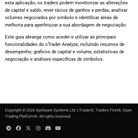
esta aplicação, os traders podem monitorizar as alterações
d
日本語
de capital e saldo, rever rácios de ganhos e perdas, analisar
o
Deutsch
volumes negociados por símbolo e identificar áreas de
melhoria para aperfeiçoar a sua abordagem de negociação.
a
Français
Este guia abrange como aceder e utilizar as principais
p
Italiano
funcionalidades do cTrader Analyze, incluindo resumos de
e
Polski
desempenho, gráficos de capital e volume, estatísticas de
negociação e análises específicas de símbolos.
s
Русский
q
Türkçe
u
i
s
Copyright ©
2026
Spotware Systems Ltd
. cTrader®, Traders First®, Open
a
Trading Platform®. All rights reserved.