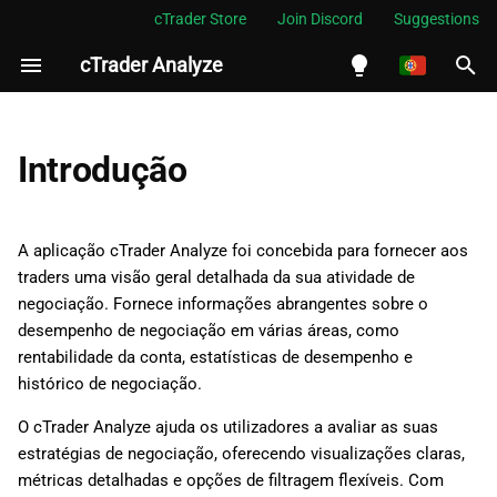
cTrader Store
Join Discord
Suggestions
cTrader Analyze
I
n
English
i
Español
Introdução
c
Português
i
العربية
A aplicação cTrader Analyze foi concebida para fornecer aos
a
traders uma visão geral detalhada da sua atividade de
Indonesia
negociação. Fornece informações abrangentes sobre o
l
Melayu
desempenho de negociação em várias áreas, como
i
rentabilidade da conta, estatísticas de desempenho e
ไทย
histórico de negociação.
z
Tiếng Việt
O cTrader Analyze ajuda os utilizadores a avaliar as suas
a
한국어
estratégias de negociação, oferecendo visualizações claras,
n
中文
métricas detalhadas e opções de filtragem flexíveis. Com