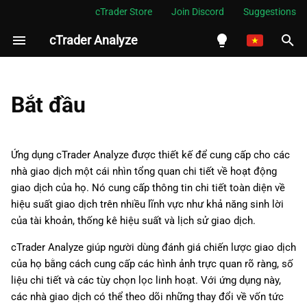
cTrader Store
Join Discord
Suggestions
cTrader Analyze
I
n
English
i
Español
Bắt đầu
t
Português
i
العربية
Ứng dụng cTrader Analyze được thiết kế để cung cấp cho các
a
nhà giao dịch một cái nhìn tổng quan chi tiết về hoạt động
Indonesia
giao dịch của họ. Nó cung cấp thông tin chi tiết toàn diện về
l
Melayu
hiệu suất giao dịch trên nhiều lĩnh vực như khả năng sinh lời
i
của tài khoản, thống kê hiệu suất và lịch sử giao dịch.
ไทย
z
Tiếng Việt
cTrader Analyze giúp người dùng đánh giá chiến lược giao dịch
của họ bằng cách cung cấp các hình ảnh trực quan rõ ràng, số
i
한국어
liệu chi tiết và các tùy chọn lọc linh hoạt. Với ứng dụng này,
n
中文
các nhà giao dịch có thể theo dõi những thay đổi về vốn tức