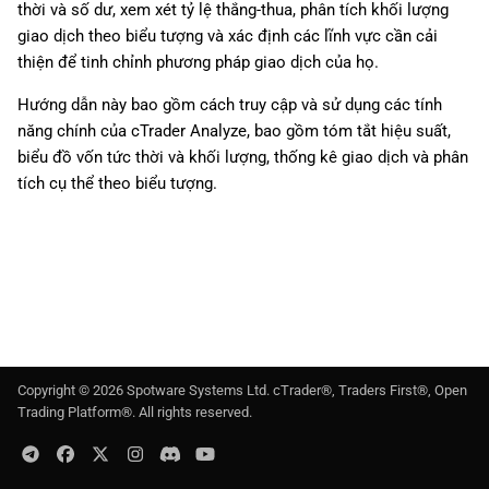
thời và số dư, xem xét tỷ lệ thắng-thua, phân tích khối lượng
g
日本語
giao dịch theo biểu tượng và xác định các lĩnh vực cần cải
s
Deutsch
thiện để tinh chỉnh phương pháp giao dịch của họ.
e
Français
Hướng dẫn này bao gồm cách truy cập và sử dụng các tính
năng chính của cTrader Analyze, bao gồm tóm tắt hiệu suất,
a
Italiano
biểu đồ vốn tức thời và khối lượng, thống kê giao dịch và phân
r
Polski
tích cụ thể theo biểu tượng.
c
Русский
h
Türkçe
Copyright ©
2026
Spotware Systems Ltd
. cTrader®, Traders First®, Open
Trading Platform®. All rights reserved.