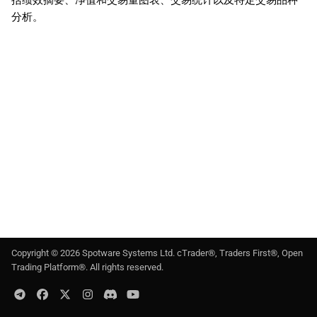
括绩效摘要、净值和交易量图表、交易统计以及特定交易品种
日本語
分析。
Deutsch
Français
Italiano
Polski
Русский
Türkçe
Copyright ©
2026
Spotware Systems Ltd
. cTrader®, Traders First®, Open
Trading Platform®. All rights reserved.