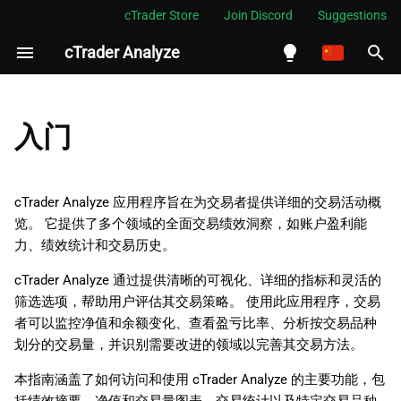
cTrader Store
Join Discord
Suggestions
cTrader Analyze
正
在
English
初
Español
入门
始
Português
化
العربية
cTrader Analyze 应用程序旨在为交易者提供详细的交易活动概
搜
览。 它提供了多个领域的全面交易绩效洞察，如账户盈利能
Indonesia
力、绩效统计和交易历史。
索
Melayu
cTrader Analyze 通过提供清晰的可视化、详细的指标和灵活的
引
ไทย
筛选选项，帮助用户评估其交易策略。 使用此应用程序，交易
擎
Tiếng Việt
者可以监控净值和余额变化、查看盈亏比率、分析按交易品种
划分的交易量，并识别需要改进的领域以完善其交易方法。
한국어
本指南涵盖了如何访问和使用 cTrader Analyze 的主要功能，包
中文