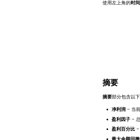
使用左上角的
时间
摘要
摘要
部分包含以下
净利润
– 当
盈利因子
– 
盈利百分比
–
最大余额回撤