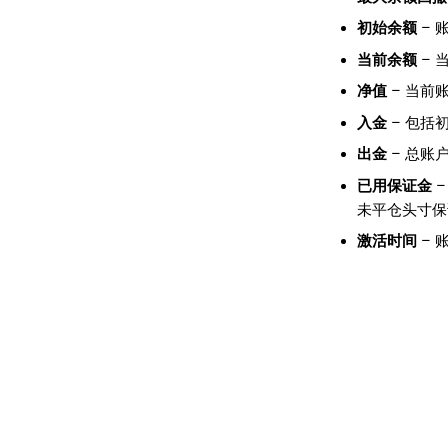
初始余额
– 
当前余额
– 
净值
– 当前
入金
– 包括
出金
– 总账
已用保证金
–
未平仓头寸保
激活时间
– 