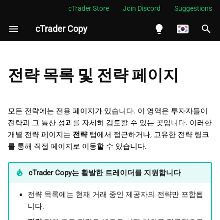
cTrader Store
Join Discord
Suggestions
cTrader Copy
검
색
English
전략 목록
초
Español
전략 목록 및 전략 페이지
기
Português
필터링
화
العربية
모든 전략에는 전용 페이지가 있습니다. 이 영역은 투자자들이
정렬
전략과 그 통산 성과를 자세히 검토할 수 있는 곳입니다. 이러한
Indonesia
개별 전략 페이지는
전략
탭에서 접근하거나, 고유한 전략 링크
전략 페이지
Melayu
를 통해 직접 페이지로 이동할 수 있습니다.
ไทย
전략 통계
cTrader Copy는 활발한 트레이더를 지원합니다
Tiếng Việt
ROI (%)
한국어
전략 목록에는 현재 거래 중인 제공자의 전략만 포함됩
니다.
평가금
中文