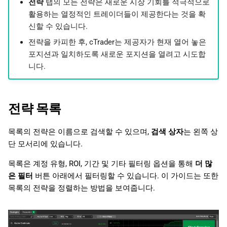
전략
탭의 모든 전략은 새로운 시장 기회를 적극적으로
日本語
활용하는 열정적인 트레이더들이 제공한다는 것을 확
세부 정보
신할 수 있습니다.
ROI (월간)
전략을 카피한 후, cTrader는 제공자가 현재 열어 놓은
포지션과 일치하도록 새로운 포지션을 열려고 시도합
요약
니다.
성과
전략 목록
성과 통계
목록의 전략은 이름으로 검색할 수 있으며,
검색 상자
는 왼쪽 상
거래량 분석
단 모서리에 있습니다.
목록은 계정 유형, ROI, 기간 및 기타 필터링 옵션을 통해
더 많
거래량
은 필터
버튼 아래에서 필터링할 수 있습니다. 이 가이드는 또한
목록의 전략을 정렬하는 방법을 보여줍니다.
거래
투자자 통계