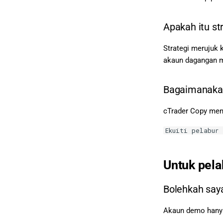
Apakah itu st
Strategi merujuk 
akaun dagangan 
Bagaimanakah
cTrader Copy me
Ekuiti pelabur
Untuk pel
Bolehkah say
Akaun demo hanya 