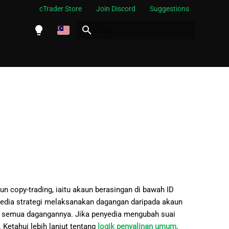
cTrader Store
Join Discord
Suggestions
Siap carian
English
Español
Português
العربية
Indonesia
Melayu
ไทย
Tiếng Việt
n copy-trading, iaitu akaun berasingan di bawah ID
한국어
nyedia strategi melaksanakan dagangan daripada akaun
in semua dagangannya. Jika penyedia mengubah suai
中文
Ketahui lebih lanjut tentang
logik penyalinan umum
.