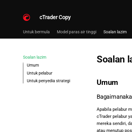
cTrader Copy
Untuk bermula
Model paras air tinggi
Soalan lazim
Soalan l
Soalan lazim
Umum
Untuk pelabur
Umum
Untuk penyedia strategi
Bagaimanakah
Apabila pelabur m
cTrader pelabur y
mereka sendiri, d
atau menutup posi