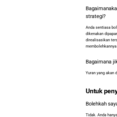
Bagaimanakah
strategi?
Anda sentiasa bo
dikenakan dipapa
direalisasikan te
membolehkannya d
Bagaimana ji
Yuran yang akan 
Untuk peny
Bolehkah say
Tidak. Anda hany