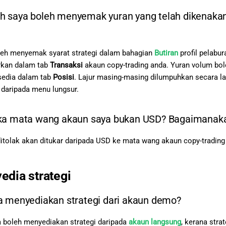
 saya boleh menyemak yuran yang telah dikenaka
leh menyemak syarat strategi dalam bahagian
Butiran
profil pelabu
rkan dalam tab
Transaksi
akaun copy-trading anda. Yuran volum bol
rsedia dalam tab
Posisi
. Lajur masing-masing dilumpuhkan secara lala
aripada menu lungsur.
ka mata wang akaun saya bukan USD? Bagaimanakah 
ditolak akan ditukar daripada USD ke mata wang akaun copy-tradi
edia strategi
a menyediakan strategi dari akaun demo?
a boleh menyediakan strategi daripada
akaun langsung
, kerana stra