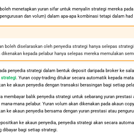
i boleh menetapkan yuran sifar untuk menyalin strategi mereka pa
 pengurusan dan volum) dalam apa-apa kombinasi tetapi dalam had y
 boleh diselaraskan oleh penyedia strategi hanya selepas strategi
n dikenakan kepada pelabur hanya selepas mereka memulakan semul
ada penyedia strategi dalam bentuk deposit daripada broker ke sal
strategi
. Yuran copy-trading ditukar secara automatik kepada mat
kan ke akaun penyedia dengan transaksi berasingan bagi setiap pela
a membayar balik penyedia strategi untuk sebarang yuran prestasi 
mana-mana pelabur. Yuran volum akan dikenakan pada akaun copy-tr
kan ke akaun penyedia bersama dengan yuran prestasi atau penguru
epositkan ke akaun penyedia, penyedia strategi akan secara autom
 dibayar bagi setiap strategi.