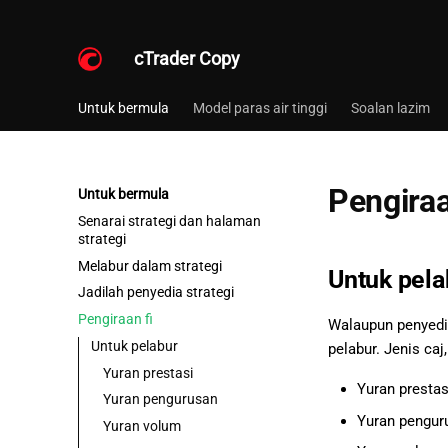
cTrader Copy
Untuk bermula
Model paras air tinggi
Soalan lazim
Pengiraa
Untuk bermula
Senarai strategi dan halaman
strategi
Melabur dalam strategi
Untuk pel
Jadilah penyedia strategi
Pengiraan fi
Walaupun penyedia
Untuk pelabur
pelabur. Jenis ca
Yuran prestasi
Yuran prestas
Yuran pengurusan
Yuran pengur
Yuran volum