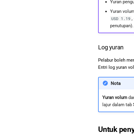
Yuran pengu
Yuran volum
,
USD 1.19
penutupan).
Log yuran
Pelabur boleh me
Entri log yuran v
Nota
Yuran volum
da
lajur dalam tab
Untuk peny