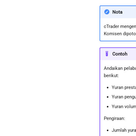
Nota
cTrader mengena
Komisen dipoto
Contoh
Andaikan pelabu
berikut:
Yuran prest
Yuran peng
Yuran volum
Pengiraan:
Jumlah yura