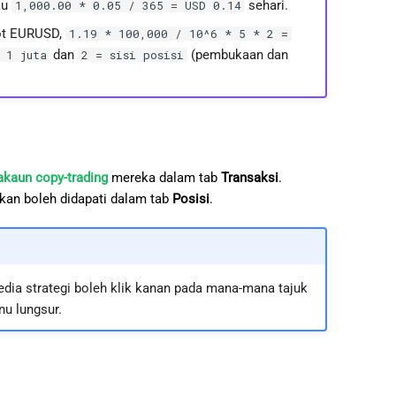
au
sehari.
1,000.00 * 0.05 / 365 = USD 0.14
lot EURUSD,
1.19 * 100,000 / 10^6 * 5 * 2 =
dan
(pembukaan dan
 1 juta
2 = sisi posisi
kaun copy-trading
mereka dalam tab
Transaksi
.
ikan boleh didapati dalam tab
Posisi
.
edia strategi boleh klik kanan pada mana-mana tajuk
nu lungsur.