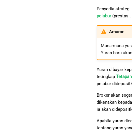
Penyedia strateg
pelabur
(prestasi,
Amaran
Mana-mana yuran
Yuran baru aka
Yuran dibayar kep
tetingkap
Tetapan 
pelabur dideposit
Broker akan seger
dikenakan kepada 
ia akan dideposit
Apabila yuran did
tentang yuran yang