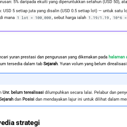
rusan: 5% daripada ekuiti yang diperuntukkan setahun (USD 50), at
: USD 5 setiap juta yang disalin (USD 0.5 setiap lot) — untuk satu 
 di mana
, sebut harga ialah
,
1 lot = 100,000
1.19/1.19
10^6 =
ncari yuran prestasi dan pengurusan yang dikenakan pada
halaman a
olum tersedia dalam tab
Sejarah
. Yuran volum yang belum direalisas
n
Unr. belum terealisasi
dilumpuhkan secara lalai. Pelabur dan peny
Sejarah
dan
Posisi
dan mendayakan lajur ini untuk dilihat dalam me
edia strategi