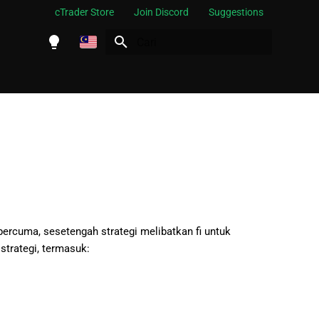
cTrader Store
Join Discord
Suggestions
Siap carian
English
Español
Português
العربية
Indonesia
Melayu
ไทย
ercuma, sesetengah strategi melibatkan fi untuk
strategi, termasuk:
Tiếng Việt
한국어
中文