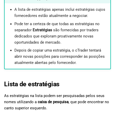
d
日本語
Detalhes
A lista de estratégias apenas inclui estratégias cujos
o
fornecedores estão atualmente a negociar.
ROI (mensal)
a
Pode ter a certeza de que todas as estratégias no
separador
Estratégias
são fornecidas por traders
p
Resumo
dedicados que exploram proativamente novas
e
oportunidades de mercado.
Desempenho
s
Depois de copiar uma estratégia, o cTrader tentará
abrir novas posições para corresponder às posições
Estatísticas de desempenho
q
atualmente abertas pelo fornecedor.
u
Distribuição do volume
i
Lista de estratégias
Volumes
s
As estratégias na lista podem ser pesquisadas pelos seus
Transações
a
nomes utilizando a
caixa de pesquisa
, que pode encontrar no
canto superior esquerdo.
Estatísticas do investidor