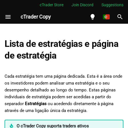
cTrader Store
Join Discord
Suggestions
cTrader Copy
I
n
English
Lista de estratégias
i
Español
Lista de estratégias e página
c
Português
Filtragem
de estratégia
i
العربية
Ordenação
a
Indonesia
Cada estratégia tem uma página dedicada. Esta é a área onde
Página da Estratégia
l
Melayu
os investidores podem analisar uma estratégia e o seu
desempenho detalhado ao longo do tempo. Estas páginas
i
ไทย
Estatísticas da Estratégia
individuais de estratégia podem ser acedidas a partir do
z
Tiếng Việt
separador
Estratégias
ou acedendo diretamente à página
ROI (%)
através de uma ligação única da estratégia.
a
한국어
n
Capital
中文
O cTrader Copy suporta traders ativos