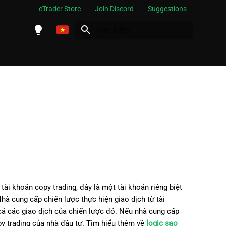
cTrader Store
Join Discord
Suggestions
Initializing search
English
Español
Português
العربية
Indonesia
Melayu
ไทย
Tiếng Việt
ài khoản copy trading, đây là một tài khoản riêng biệt
한국어
hà cung cấp chiến lược thực hiện giao dịch từ tài
cả các giao dịch của chiến lược đó. Nếu nhà cung cấp
中文
y trading của nhà đầu tư. Tìm hiểu thêm về
logic sao