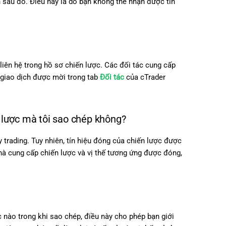
n sau đó. Điều này là do bạn không thể nhận được tín
 liên hệ trong hồ sơ chiến lược. Các đối tác cung cấp
à giao dịch được mời trong tab
Đối tác
của cTrader
n lược mà tôi sao chép không?
 trading. Tuy nhiên, tín hiệu đóng của chiến lược được
hà cung cấp chiến lược và vị thế tương ứng được đóng,
 nào trong khi sao chép, điều này cho phép bạn giới