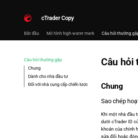
cTrader Copy
Bắt đầu
Mô hình high-water mark
Câu hỏi thường gặ
Câu hỏi
Câu hỏi thường gặp
Chung
Dành cho nhà đầu tư
Chung
Đối với nhà cung cấp chiến lược
Sao chép hoạt
Khi một nhà đầu t
dưới cTrader ID c
khoản của chính h
sửa đổi hoặc đóng