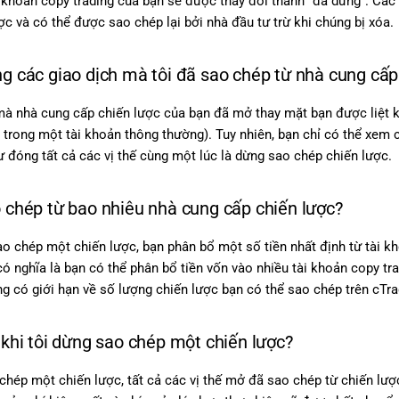
 khoản copy trading của bạn sẽ được thay đổi thành "đã dừng". Các
ợc và có thể được sao chép lại bởi nhà đầu tư trừ khi chúng bị xóa.
ng các giao dịch mà tôi đã sao chép từ nhà cung cấ
 mà nhà cung cấp chiến lược của bạn đã mở thay mặt bạn được liệt 
n trong một tài khoản thông thường). Tuy nhiên, bạn chỉ có thể xem 
ư đóng tất cả các vị thế cùng một lúc là dừng sao chép chiến lược.
o chép từ bao nhiêu nhà cung cấp chiến lược?
ao chép một chiến lược, bạn phân bổ một số tiền nhất định từ tài 
 có nghĩa là bạn có thể phân bổ tiền vốn vào nhiều tài khoản copy t
ng có giới hạn về số lượng chiến lược bạn có thể sao chép trên cTra
a khi tôi dừng sao chép một chiến lược?
chép một chiến lược, tất cả các vị thế mở đã sao chép từ chiến lư