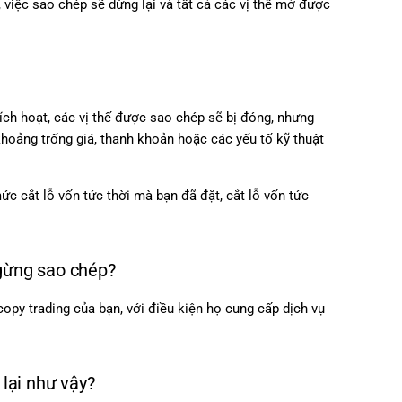
 việc sao chép sẽ dừng lại và tất cả các vị thế mở được
ích hoạt, các vị thế được sao chép sẽ bị đóng, nhưng
khoảng trống giá, thanh khoản hoặc các yếu tố kỹ thuật
mức cắt lỗ vốn tức thời mà bạn đã đặt, cắt lỗ vốn tức
ngừng sao chép?
copy trading của bạn, với điều kiện họ cung cấp dịch vụ
 lại như vậy?