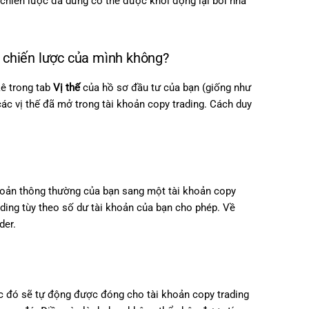
 chiến lược đã dừng có thể được khởi động lại bởi nhà
p chiến lược của mình không?
kê trong tab
Vị thế
của hồ sơ đầu tư của bạn (giống như
các vị thế đã mở trong tài khoản copy trading. Cách duy
khoản thông thường của bạn sang một tài khoản copy
rading tùy theo số dư tài khoản của bạn cho phép. Về
der.
ợc đó sẽ tự động được đóng cho tài khoản copy trading