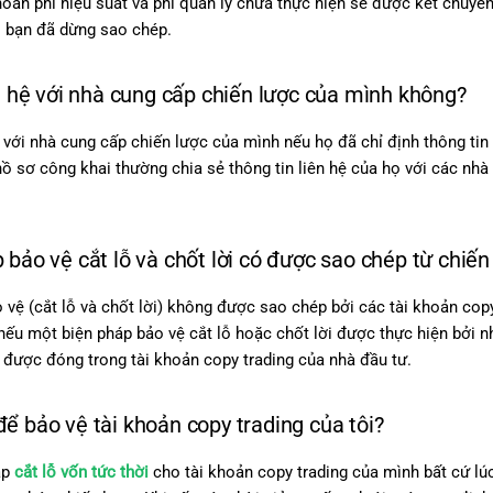
hoản phí hiệu suất và phí quản lý chưa thực hiện sẽ được kết chuyể
i bạn đã dừng sao chép.
ên hệ với nhà cung cấp chiến lược của mình không?
ệ với nhà cung cấp chiến lược của mình nếu họ đã chỉ định thông tin
hồ sơ công khai thường chia sẻ thông tin liên hệ của họ với các nh
 bảo vệ cắt lỗ và chốt lời có được sao chép từ chiế
 vệ (cắt lỗ và chốt lời) không được sao chép bởi các tài khoản copy
nếu một biện pháp bảo vệ cắt lỗ hoặc chốt lời được thực hiện bởi n
ẽ được đóng trong tài khoản copy trading của nhà đầu tư.
ể bảo vệ tài khoản copy trading của tôi?
ập
cắt lỗ vốn tức thời
cho tài khoản copy trading của mình bất cứ lúc