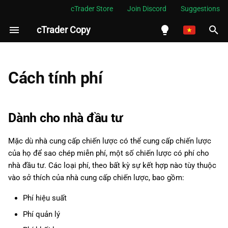
cTrader Store
Join Discord
Suggestions
cTrader Copy
I
n
English
Dành cho nhà đầu tư
i
Español
Cách tính phí
t
Português
Phí hiệu suất
i
العربية
Dành cho nhà đầu tư
Phí quản lý
a
Indonesia
Mặc dù nhà cung cấp chiến lược có thể cung cấp chiến lược
Phí khối lượng
l
Melayu
của họ để sao chép miễn phí, một số chiến lược có phí cho
i
ไทย
nhà đầu tư. Các loại phí, theo bất kỳ sự kết hợp nào tùy thuộc
Nhật ký phí
vào sở thích của nhà cung cấp chiến lược, bao gồm:
z
Tiếng Việt
Đối với nhà cung cấp chiến
Phí hiệu suất
i
한국어
lược
Phí quản lý
n
中文