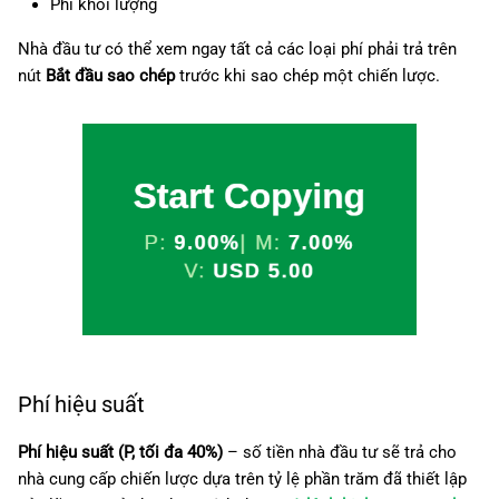
Phí khối lượng
Thời gian và điều kiện thanh
g
日本語
toán phí (kích hoạt)
Nhà đầu tư có thể xem ngay tất cả các loại phí phải trả trên
s
nút
Bắt đầu sao chép
trước khi sao chép một chiến lược.
e
a
r
c
h
Phí hiệu suất
Phí hiệu suất (P, tối đa 40%)
– số tiền nhà đầu tư sẽ trả cho
nhà cung cấp chiến lược dựa trên tỷ lệ phần trăm đã thiết lập