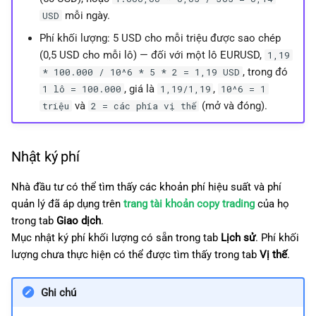
mỗi ngày.
USD
Phí khối lượng: 5 USD cho mỗi triệu được sao chép
(0,5 USD cho mỗi lô) — đối với một lô EURUSD,
1,19
, trong đó
* 100.000 / 10^6 * 5 * 2 = 1,19 USD
, giá là
,
1 lô = 100.000
1,19/1,19
10^6 = 1
và
(mở và đóng).
triệu
2 = các phía vị thế
Nhật ký phí
Nhà đầu tư có thể tìm thấy các khoản phí hiệu suất và phí
quản lý đã áp dụng trên
trang tài khoản copy trading
của họ
trong tab
Giao dịch
.
Mục nhật ký phí khối lượng có sẵn trong tab
Lịch sử
. Phí khối
lượng chưa thực hiện có thể được tìm thấy trong tab
Vị thế
.
Ghi chú