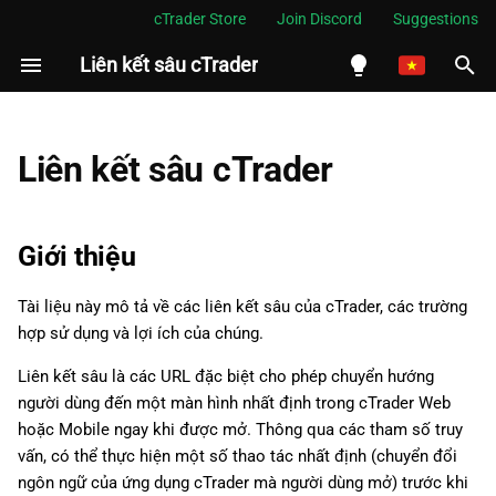
cTrader Store
Join Discord
Suggestions
Liên kết sâu cTrader
I
n
English
i
Español
Liên kết sâu cTrader
t
Português
i
العربية
Giới thiệu
a
Indonesia
Tài liệu này mô tả về các liên kết sâu của cTrader, các trường
l
Melayu
hợp sử dụng và lợi ích của chúng.
i
ไทย
Liên kết sâu là các URL đặc biệt cho phép chuyển hướng
z
Tiếng Việt
người dùng đến một màn hình nhất định trong cTrader Web
hoặc Mobile ngay khi được mở. Thông qua các tham số truy
i
한국어
vấn, có thể thực hiện một số thao tác nhất định (chuyển đổi
n
中文
ngôn ngữ của ứng dụng cTrader mà người dùng mở) trước khi