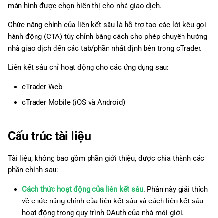
màn hình được chọn hiển thị cho nhà giao dịch.
g
日本語
s
Chức năng chính của liên kết sâu là hỗ trợ tạo các lời kêu gọi
Deutsch
hành động (CTA) tùy chỉnh bằng cách cho phép chuyển hướng
e
Français
nhà giao dịch đến các tab/phần nhất định bên trong cTrader.
a
Italiano
Liên kết sâu chỉ hoạt động cho các ứng dụng sau:
r
Polski
cTrader Web
c
Русский
cTrader Mobile (iOS và Android)
h
Türkçe
Cấu trúc tài liệu
Tài liệu, không bao gồm phần giới thiệu, được chia thành các
phần chính sau:
Cách thức hoạt động của liên kết sâu
. Phần này giải thích
về chức năng chính của liên kết sâu và cách liên kết sâu
hoạt động trong quy trình OAuth của nhà môi giới.