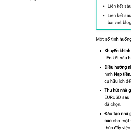
Liên kết sâ
Liên kết sâ
bài viết blo
Một số tình huống
Khuyến khích 
liên kết sâu 
Điều hướng nh
hình
Nạp tiền
cụ hữu ích để
Thu hút nhà g
EURUSD sau kh
đã chọn.
Đào tạo nhà g
cao
cho một v
thúc đẩy việc