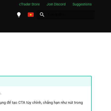
cTrader Store
Join Discord
Suggestions
Initializing search
English
Español
Português
العربية
Indonesia
Melayu
ไทย
Tiếng Việt
.
한국어
ụng để tạo CTA tùy chỉnh, chẳng hạn như nút trong
中文