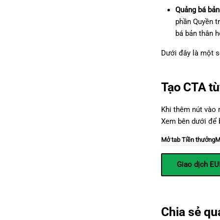
Quảng bá bản
phần Quyền tr
bá bản thân h
Dưới đây là một s
Tạo CTA tù
Khi thêm nút vào 
Xem bên dưới để b
Mở tab Tiền thưởng
M
Giao dịch E
Chia sẻ qu