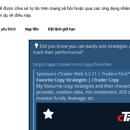
hể được chia sẻ tự do trên mạng xã hội hoặc qua các ứng dụng nhắ
í dụ về điều này.
 yêu thích
Nạp tiền
Đặt lệnh giới hạn