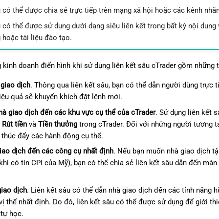
u có thể được chia sẻ trực tiếp trên mạng xã hội hoặc các kênh nhắ
u có thể được sử dụng dưới dạng siêu liên kết trong bất kỳ nội dung
g hoặc tài liệu đào tạo.
 kinh doanh điển hình khi sử dụng liên kết sâu cTrader gồm những 
giao dịch
. Thông qua liên kết sâu, bạn có thể dẫn người dùng trực 
hiệu quả sẽ khuyến khích đặt lệnh mới.
à giao dịch đến các khu vực cụ thể của cTrader
. Sử dụng liên kết
,
Rút tiền
và
Tiền thưởng
trong cTrader. Đối với những người tương tá
 thúc đẩy các hành động cụ thể.
iao dịch đến các công cụ nhất định
. Nếu bạn muốn nhà giao dịch tậ
i có tin CPI của Mỹ), bạn có thể chia sẻ liên kết sâu dẫn đến màn
iao dịch
. Liên kết sâu có thể dẫn nhà giao dịch đến các tính năng h
ị thế nhất định. Do đó, liên kết sâu có thể được sử dụng để giới th
 tự học.