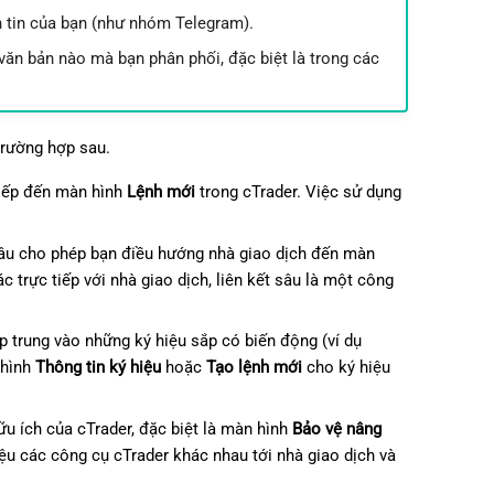
日本語
n tin của bạn (như nhóm Telegram).
 văn bản nào mà bạn phân phối, đặc biệt là trong các
Deutsch
Français
Italiano
trường hợp sau.
Polski
tiếp đến màn hình
Lệnh mới
trong cTrader. Việc sử dụng
Русский
 sâu cho phép bạn điều hướng nhà giao dịch đến màn
Türkçe
c trực tiếp với nhà giao dịch, liên kết sâu là một công
p trung vào những ký hiệu sắp có biến động (ví dụ
 hình
Thông tin ký hiệu
hoặc
Tạo lệnh mới
cho ký hiệu
ữu ích của cTrader, đặc biệt là màn hình
Bảo vệ nâng
iệu các công cụ cTrader khác nhau tới nhà giao dịch và