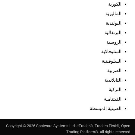
الكورية
الماليزية
البولندية
البرتغالية
الروسية
السلوفاكية
السلوفينية
الصربية
التايلاندية
التركية
الفيتنامية
الصينية المبسطة
Copyright ©
2026
Spotware Systems Ltd
. cTrader®, Traders First®, Open
Trading Platform®. All rights reserved.