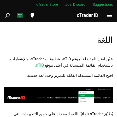
cTrader Store
Join Discord
Suggestions
cTrader ID
ب
د
English
ء
Español
اللغة
ا
Português
ل
العربية
عيّن لغتك المفضلة لموقع cTID، وتطبيقات cTrader، والإشعارات
ب
باستخدام القائمة المنسدلة في أعلى موقع
cTID
.
Indonesia
ح
Melayu
افتح القائمة المنسدلة القابلة للتمرير وحدد لغة جديدة.
ث
ไทย
Tiếng Việt
한국어
中文
يُطبِّق cTrader تلقائيًا اللغة المحددة على جميع التطبيقات التي