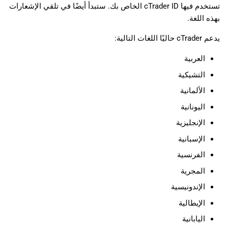
تستخدم فيها cTrader ID الخاص بك. ستبدأ أيضًا في تلقي الإشعارات
日本語
بهذه اللغة.
Deutsch
يدعم cTrader حاليًا اللغات التالية:
Français
العربية
Italiano
التشيكية
Polski
الألمانية
Русский
اليونانية
Türkçe
الإنجليزية
الإسبانية
الفرنسية
المجرية
الإندونيسية
الإيطالية
اليابانية