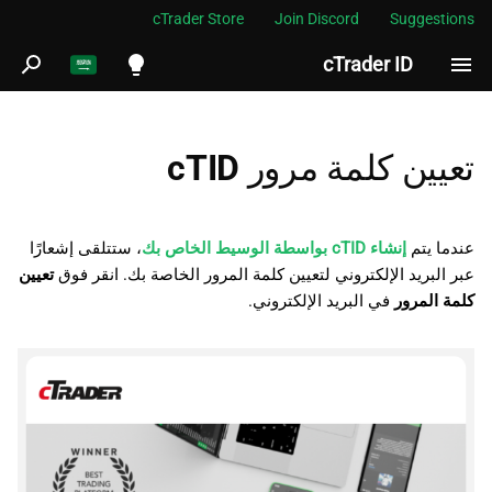
cTrader Store
Join Discord
Suggestions
cTrader ID
ب
د
English
ء
Español
تعيين كلمة مرور cTID
ا
Português
ل
العربية
عندما يتم
إنشاء cTID بواسطة الوسيط الخاص بك
، ستتلقى إشعارًا
ب
Indonesia
عبر البريد الإلكتروني لتعيين كلمة المرور الخاصة بك. انقر فوق
تعيين
كلمة المرور
في البريد الإلكتروني.
ح
Melayu
ث
ไทย
Tiếng Việt
한국어
中文