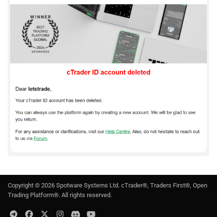
Copyright ©
2026
Spotware Systems Ltd
. cTrader®, Traders First®, Open
Trading Platform®. All rights reserved.