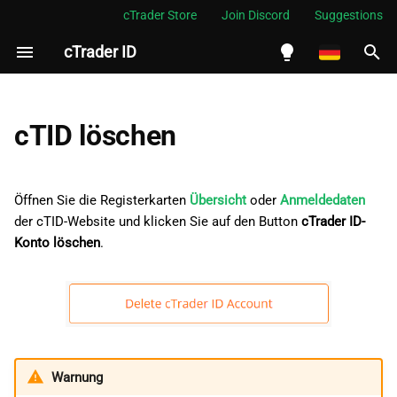
cTrader Store
Join Discord
Suggestions
cTrader ID
S
u
English
c
Español
cTID löschen
h
Português
e
العربية
Öffnen Sie die Registerkarten
Übersicht
oder
Anmeldedaten
w
der cTID-Website und klicken Sie auf den Button
Indonesia
cTrader ID-
Konto löschen
.
i
Melayu
r
ไทย
d
Tiếng Việt
i
한국어
Warnung
n
中文