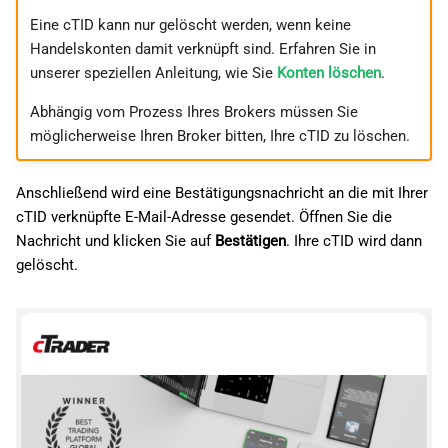
i
日本語
Eine cTID kann nur gelöscht werden, wenn keine
Handelskonten damit verknüpft sind. Erfahren Sie in
t
Deutsch
unserer speziellen Anleitung, wie Sie
Konten löschen
.
i
Français
Abhängig vom Prozess Ihres Brokers müssen Sie
a
Italiano
möglicherweise Ihren Broker bitten, Ihre cTID zu löschen.
l
Polski
Anschließend wird eine Bestätigungsnachricht an die mit Ihrer
i
Русский
cTID verknüpfte E-Mail-Adresse gesendet. Öffnen Sie die
s
Türkçe
Nachricht und klicken Sie auf
Bestätigen
. Ihre cTID wird dann
gelöscht.
i
e
r
t