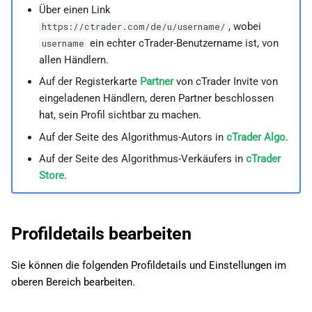
bearbeiten
Über einen Link
i
日本語
, wobei
https://ctrader.com/de/u/username/
t
Sichtbarkeit von Profildaten
Deutsch
ein echter cTrader-Benutzername ist, von
username
anpassen
allen Händlern.
i
Français
Auf der Registerkarte
Partner
von cTrader Invite von
a
Italiano
Produktsichtbarkeit anpassen
eingeladenen Händlern, deren Partner beschlossen
l
Polski
hat, sein Profil sichtbar zu machen.
i
Auf der Seite des Algorithmus-Autors in
cTrader Algo
.
Русский
Auf der Seite des Algorithmus-Verkäufers in
cTrader
s
Türkçe
Store
.
i
e
Profildetails bearbeiten
r
t
Sie können die folgenden Profildetails und Einstellungen im
oberen Bereich bearbeiten.