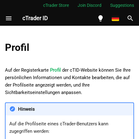
cTrader Store
Join Discord
Suggestions
cTrader ID
S
u
English
Profildetails bearbeiten
c
Español
Profil
h
Português
Titelbild
e
العربية
Auf der Registerkarte
Profil
der cTID-Website können Sie Ihre
Profilbild
w
persönlichen Informationen und Kontakte bearbeiten, die auf
Indonesia
der Profilseite angezeigt werden, und Ihre
Benutzername
i
Melayu
Sichtbarkeitseinstellungen anpassen.
r
ไทย
Vorschau
Hinweis
d
Tiếng Việt
Sichtbarkeit
i
한국어
Auf die Profilseite eines cTrader-Benutzers kann
zugegriffen werden:
n
Persönliche Informationen
中文