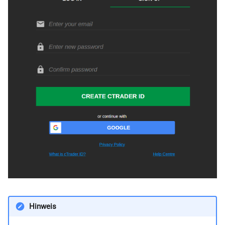
i
日本語
t
Deutsch
i
Français
a
Italiano
l
Polski
i
Русский
s
Türkçe
i
e
r
t
Hinweis