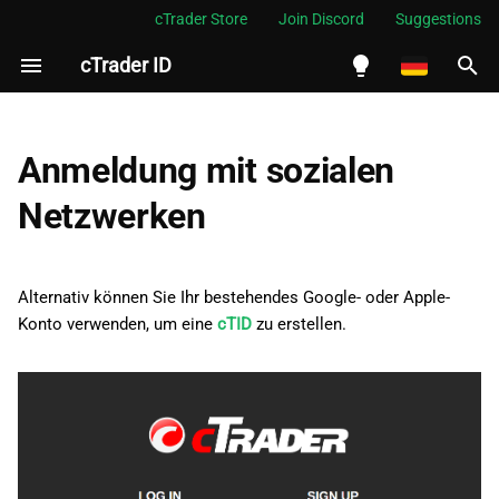
cTrader Store
Join Discord
Suggestions
cTrader ID
S
u
English
Google
c
Español
Anmeldung mit sozialen
h
Português
Apple
Netzwerken
e
العربية
w
Indonesia
Alternativ können Sie Ihr bestehendes Google- oder Apple-
i
Melayu
Konto verwenden, um eine
cTID
zu erstellen.
r
ไทย
d
Tiếng Việt
i
한국어
n
中文