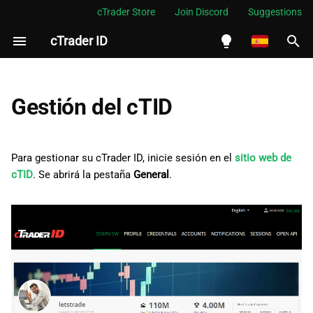
cTrader Store
Join Discord
Suggestions
cTrader ID
I
n
English
i
Español
Gestión del cTID
c
Português
i
العربية
Para gestionar su cTrader ID, inicie sesión en el
sitio web de
a
cTID
. Se abrirá la pestaña
General
.
Indonesia
l
Melayu
i
ไทย
z
Tiếng Việt
a
한국어
n
中文