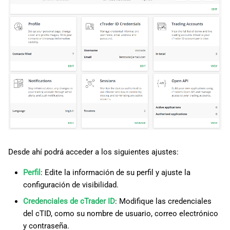
d
日本語
o
Deutsch
b
Français
ú
Italiano
s
Polski
q
Русский
u
Türkçe
e
Desde ahí podrá acceder a los siguientes ajustes:
d
Perfil
: Edite la información de su perfil y ajuste la
a
configuración de visibilidad.
Credenciales de cTrader ID
: Modifique las credenciales
del cTID, como su nombre de usuario, correo electrónico
y contraseña.