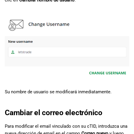
clic en
Cambiar nombre de usuario
.
d
日本語
o
Deutsch
b
Français
ú
Italiano
s
Polski
q
Русский
u
Türkçe
e
d
Su nombre de usuario se modificará inmediatamente.
a
Cambiar el correo electrónico
Para modificar el email vinculado con su cTID, introduzca una
nueva dirección de email en el campo
Correo nuevo
y luego