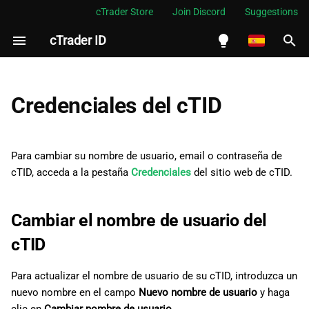
cTrader Store
Join Discord
Suggestions
cTrader ID
I
n
English
Cambiar el nombre de
i
Español
Credenciales del cTID
usuario del cTID
c
Português
Cambiar el correo electrónico
i
العربية
Para cambiar su nombre de usuario, email o contraseña de
a
cTID, acceda a la pestaña
Credenciales
del sitio web de cTID.
Indonesia
Cambiar la contraseña
l
Melayu
Cambiar el nombre de usuario del
i
ไทย
cTID
z
Tiếng Việt
a
한국어
Para actualizar el nombre de usuario de su cTID, introduzca un
nuevo nombre en el campo
Nuevo nombre de usuario
y haga
n
中文