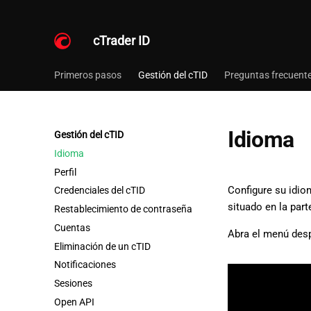
cTrader ID
Primeros pasos
Gestión del cTID
Preguntas frecuent
Idioma
Gestión del cTID
Idioma
Perfil
Configure su idio
Credenciales del cTID
situado en la part
Restablecimiento de contraseña
Cuentas
Abra el menú desp
Eliminación de un cTID
Notificaciones
Sesiones
Open API