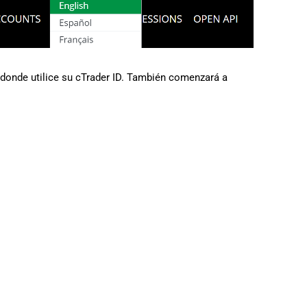
日本語
Deutsch
Français
donde utilice su cTrader ID. También comenzará a
Italiano
Polski
Русский
Türkçe