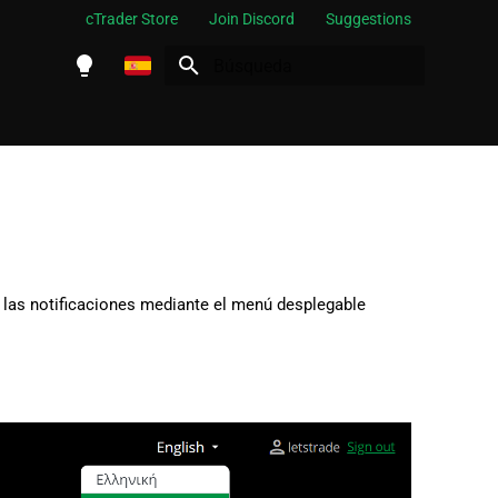
cTrader Store
Join Discord
Suggestions
Inicializando búsqueda
English
Español
Português
العربية
Indonesia
 y las notificaciones mediante el menú desplegable
Melayu
ไทย
Tiếng Việt
한국어
中文