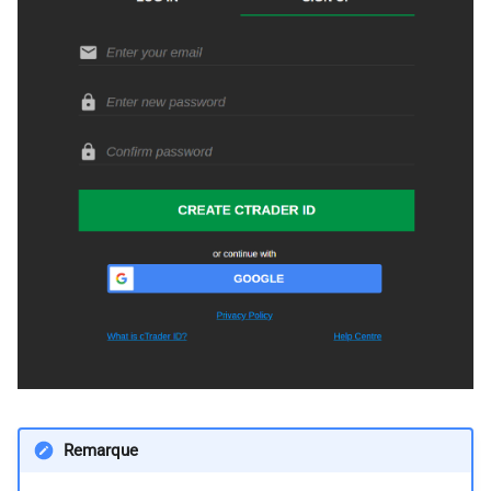
i
日本語
o
Deutsch
n
Français
d
Italiano
e
Polski
l
Русский
a
Türkçe
r
e
c
h
e
Remarque
r