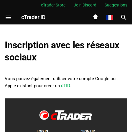
cTrader Store
Join Discord
Suggestions
cTrader ID
I
n
English
Google
i
Español
Inscription avec les réseaux
t
Português
Apple
sociaux
i
العربية
a
Indonesia
Vous pouvez également utiliser votre compte Google ou
l
Melayu
Apple existant pour créer un
cTID
.
i
ไทย
s
Tiếng Việt
a
한국어
t
中文