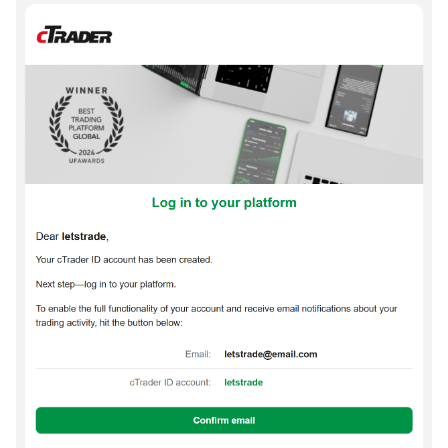
l
日本語
a
Deutsch
r
Français
i
Italiano
c
Polski
e
Русский
r
Türkçe
c
a