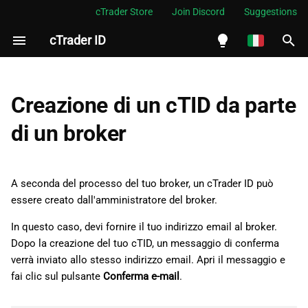
cTrader Store
Join Discord
Suggestions
cTrader ID
I
n
English
i
Español
Creazione di un cTID da parte
z
Português
di un broker
i
العربية
a
Indonesia
A seconda del processo del tuo broker, un cTrader ID può
l
Melayu
essere creato dall'amministratore del broker.
i
ไทย
In questo caso, devi fornire il tuo indirizzo email al broker.
Dopo la creazione del tuo cTID, un messaggio di conferma
z
Tiếng Việt
verrà inviato allo stesso indirizzo email. Apri il messaggio e
z
한국어
fai clic sul pulsante
Conferma e-mail
.
a
中文