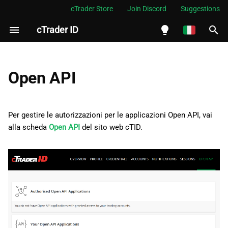
cTrader Store
Join Discord
Suggestions
cTrader ID
I
n
English
i
Español
Open API
z
Português
i
العربية
Per gestire le autorizzazioni per le applicazioni Open API, vai
a
alla scheda
Open API
del sito web cTID.
Indonesia
l
Melayu
i
ไทย
z
Tiếng Việt
z
한국어
a
中文