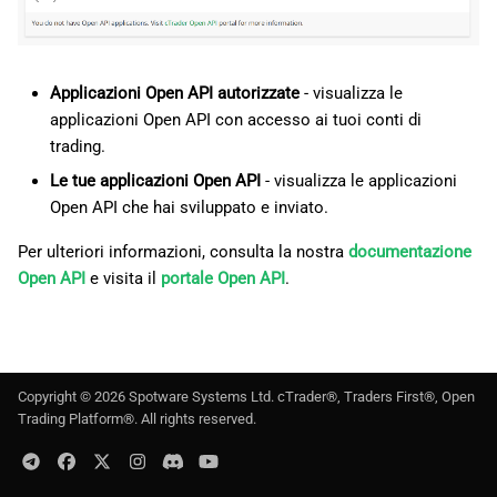
l
日本語
a
Deutsch
Applicazioni Open API autorizzate
- visualizza le
r
Français
applicazioni Open API con accesso ai tuoi conti di
i
Italiano
trading.
c
Polski
Le tue applicazioni Open API
- visualizza le applicazioni
Open API che hai sviluppato e inviato.
e
Русский
Per ulteriori informazioni, consulta la nostra
documentazione
r
Türkçe
Open API
e visita il
portale Open API
.
c
a
Copyright ©
2026
Spotware Systems Ltd
. cTrader®, Traders First®, Open
Trading Platform®. All rights reserved.