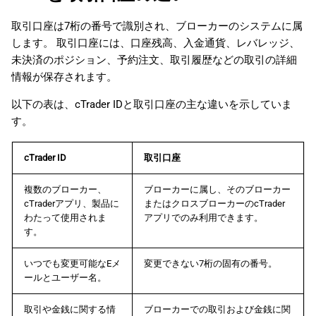
取引口座は7桁の番号で識別され、ブローカーのシステムに属
します。 取引口座には、口座残高、入金通貨、レバレッジ、
未決済のポジション、予約注文、取引履歴などの取引の詳細
情報が保存されます。
以下の表は、cTrader IDと取引口座の主な違いを示していま
す。
cTrader ID
取引口座
複数のブローカー、
ブローカーに属し、そのブローカー
cTraderアプリ、製品に
またはクロスブローカーのcTrader
わたって使用されま
アプリでのみ利用できます。
す。
いつでも変更可能なEメ
変更できない7桁の固有の番号。
ールとユーザー名。
取引や金銭に関する情
ブローカーでの取引および金銭に関