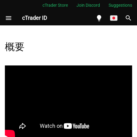
cTrader Store
Join Discord
Suggestions
cTrader ID
検
索
English
を
Español
概要
初
Português
期
العربية
化
Indonesia
Melayu
ไทย
Tiếng Việt
한국어
中文