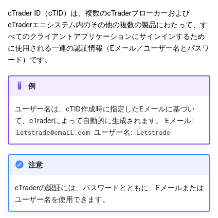
日本語
cTrader ID（cTID）は、複数のcTraderブローカーおよび
cTraderエコシステム内のその他の複数の製品にわたって、す
Deutsch
べてのクライアントアプリケーションにサインインするため
Français
に使用される一連の認証情報（Eメール／ユーザー名とパスワ
ード）です。
Italiano
Polski
例
Русский
ユーザー名は、cTID作成時に指定したEメールに基づい
Türkçe
て、cTraderによって自動的に生成されます。 Eメール:
ユーザー名:
letstrade@email.com
letstrade
注意
cTraderの認証には、パスワードとともに、Eメールまたは
ユーザー名を使用できます。