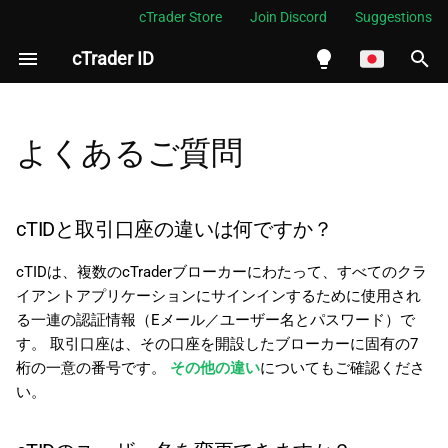
cTrader Store
Join Discord
Suggestions
cTrader ID
検
索
English
cTIDと取引口座の違いは何で
を
Español
よくあるご質問
すか？
初
Português
cTIDのユーザー名を変更でき
期
العربية
cTIDと取引口座の違いは何ですか？
ますか？
化
Indonesia
cTIDは、複数のcTraderブローカーにわたって、すべてのクラ
ソーシャルアカウントで
Melayu
イアントアプリケーションにサインインするために使用され
cTraderにサインアップでき
る一連の認証情報（Eメール／ユーザー名とパスワード）で
ไทย
ますか？
す。 取引口座は、その口座を開設したブローカーに固有の7
Tiếng Việt
桁の一意の番号です。
その他の違い
についてもご確認くださ
同じcTIDで異なるブローカー
い。
한국어
のcTraderアプリにアクセス
できますか？
中文