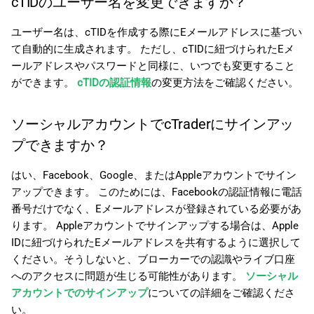
cTIDのユーザー名を変更できますか？
日本語
cTIDを作成しましたが、確認
ユーザー名は、cTIDを作成する際にEメールアドレスに基づい
用Eメールが届きません。 な
Deutsch
て自動的に生成されます。 ただし、cTIDに紐づけられたEメ
ぜですか？
Français
ールアドレスやパスワードと同様に、いつでも変更すること
ができます。
cTIDの認証情報
の変更方法をご確認ください。
ブローカーのクライアントエ
Italiano
リアでアカウントを作成しま
Polski
したが、cTrader IDのウェル
ソーシャルアカウントでcTraderにサインアッ
カムメールが届きません。
Русский
プできますか？
なぜですか？
Türkçe
はい、Facebook、Google、またはAppleアカウントでサイン
ブローカーのクライアントエ
アップできます。 このためには、Facebookの認証情報に電話
リアでアカウントを作成しま
番号だけでなく、Eメールアドレスが登録されている必要があ
したが、cTraderで表示され
ります。 Appleアカウントでサインアップする場合は、Apple
ません。 なぜですか？
IDに紐づけられたEメールアドレスを共有するように選択して
ください。そうしないと、ブローカーでの認識やライブ口座
cTraderでアカウントを作成
へのアクセスに問題が生じる可能性があります。
ソーシャル
しましたが、ブローカーのク
アカウントでのサインアップ
についての詳細をご確認くださ
ライアントエリアに表示され
い。