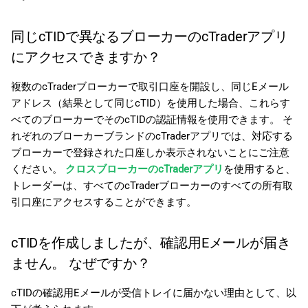
ません。 なぜですか？
同じcTIDで異なるブローカーのcTraderアプリ
複数のブローカーの取引口座
にアクセスできますか？
を持っていますが、cTID
Webサイトですべてを確認で
複数のcTraderブローカーで取引口座を開設し、同じEメール
きません。 なぜですか？
アドレス（結果として同じcTID）を使用した場合、これらす
べてのブローカーでそのcTIDの認証情報を使用できます。 そ
れぞれのブローカーブランドのcTraderアプリでは、対応する
ブローカーで登録された口座しか表示されないことにご注意
ください。
クロスブローカーのcTraderアプリ
を使用すると、
トレーダーは、すべてのcTraderブローカーのすべての所有取
引口座にアクセスすることができます。
cTIDを作成しましたが、確認用Eメールが届き
ません。 なぜですか？
cTIDの確認用Eメールが受信トレイに届かない理由として、以