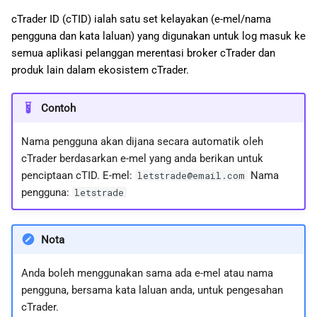
日本語
cTrader ID (cTID) ialah satu set kelayakan (e-mel/nama
pengguna dan kata laluan) yang digunakan untuk log masuk ke
Deutsch
semua aplikasi pelanggan merentasi broker cTrader dan
Français
produk lain dalam ekosistem cTrader.
Italiano
Contoh
Polski
Русский
Nama pengguna akan dijana secara automatik oleh
cTrader berdasarkan e-mel yang anda berikan untuk
Türkçe
penciptaan cTID. E-mel:
Nama
letstrade@email.com
pengguna:
letstrade
Nota
Anda boleh menggunakan sama ada e-mel atau nama
pengguna, bersama kata laluan anda, untuk pengesahan
cTrader.