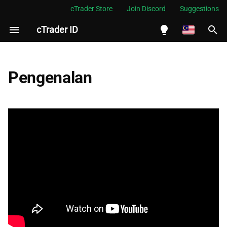
cTrader Store
Join Discord
Suggestions
cTrader ID
S
i
English
a
Español
Pengenalan
p
Português
c
العربية
a
Indonesia
r
Melayu
i
ไทย
a
Tiếng Việt
n
한국어
中文