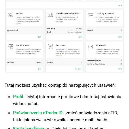
w
日本語
y
Deutsch
s
Français
z
Italiano
u
Polski
k
Русский
i
Türkçe
w
Tutaj możesz uzyskać dostęp do następujących ustawień:
a
Profil
- edytuj informacje profilowe i dostosuj ustawienia
n
widoczności.
i
Poświadczenia cTrader ID
- zmień poświadczenia cTID,
a
takie jak nazwa użytkownika, adres e-mail i hasło.
Konta handlowe
- wyświetlaj i zarządzaj kontami