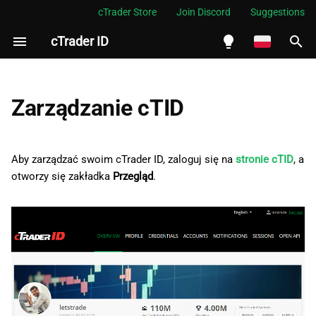
cTrader Store
Join Discord
Suggestions
cTrader ID
I
n
English
i
Español
Zarządzanie cTID
c
Português
j
العربية
Aby zarządzać swoim cTrader ID, zaloguj się na
stronie cTID
, a
o
otworzy się zakładka
Przegląd
.
Indonesia
w
Melayu
a
ไทย
n
Tiếng Việt
i
한국어
e
中文