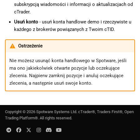
subskrypcją wiadomości i informacji o aktualizacjach od
cTrader.
Usuń konto
- usuń konta handlowe demo i rzeczywiste u
każdego z brokerów powiązanych z Twoim cTID.
Ostrzeżenie
Nie możesz usunąć konta handlowego w Spotware, jeśli
ma ono jakiekolwiek otwarte pozycje lub oczekujące
zlecenia. Najpierw zamknij pozycje i anuluj oczekujące
zlecenia, a następnie usuń swoje konto.
Copyright ©
2026
Spotware Systems Ltd
. cTrader®, Traders First®, Open
Trading Platform®. All rights reserved.