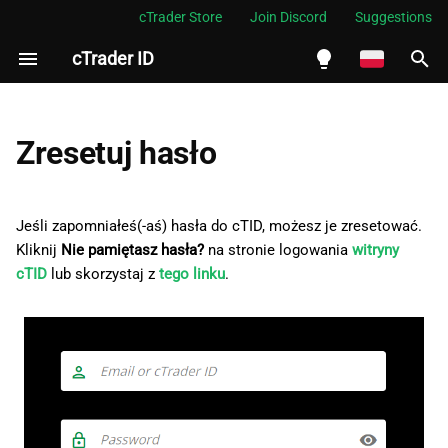
cTrader Store
Join Discord
Suggestions
cTrader ID
I
n
English
i
Español
Zresetuj hasło
c
Português
j
العربية
Jeśli zapomniałeś(-aś) hasła do cTID, możesz je zresetować.
o
Kliknij
Nie pamiętasz hasła?
na stronie logowania
Indonesia
witryny
cTID
lub skorzystaj z
tego linku
.
w
Melayu
a
ไทย
n
Tiếng Việt
i
한국어
e
中文