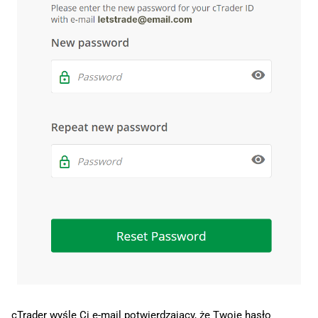
cTrader wyśle Ci e-mail potwierdzający, że Twoje hasło