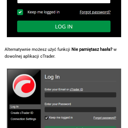
w
日本語
y
Deutsch
s
Français
z
Italiano
u
Polski
Alternatywnie możesz użyć funkcji
Nie pamiętasz hasła?
w
k
dowolnej aplikacji cTrader.
Русский
i
Türkçe
w
a
n
i
a