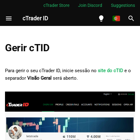
cTrader Store
Join Discord
Suggestions
cTrader ID
I
n
English
i
Español
Gerir cTID
c
Português
i
العربية
Para gerir o seu cTrader ID, inicie sessão no
site do cTID
e o
a
separador
Visão Geral
será aberto.
Indonesia
l
Melayu
i
ไทย
z
Tiếng Việt
a
한국어
n
中文