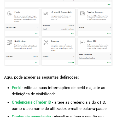
d
日本語
o
Deutsch
a
Français
p
Italiano
e
Polski
s
Русский
q
Türkçe
u
Aqui, pode aceder às seguintes definições:
i
Perfil
- edite as suas informações de perfil e ajuste as
s
definições de visibilidade.
a
Credenciais cTrader ID
- altere as credenciais do cTID,
como o seu nome de utilizador, e-mail e palavra-passe.
Contas de negociação
- visualize e faça a gestão das