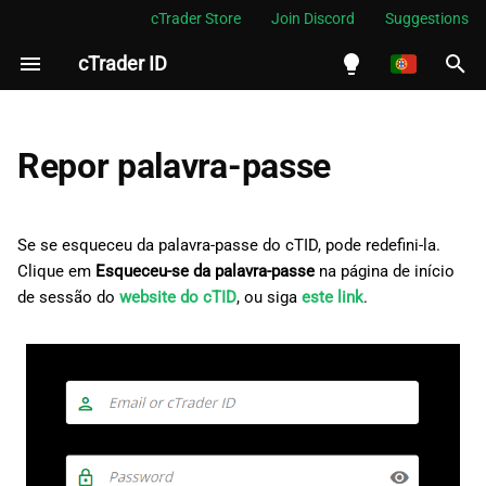
cTrader Store
Join Discord
Suggestions
cTrader ID
I
n
English
i
Español
Repor palavra-passe
c
Português
i
العربية
Se se esqueceu da palavra-passe do cTID, pode redefini-la.
a
Clique em
Esqueceu-se da palavra-passe
na página de início
Indonesia
de sessão do
website do cTID
, ou siga
este link
.
l
Melayu
i
ไทย
z
Tiếng Việt
a
한국어
n
中文