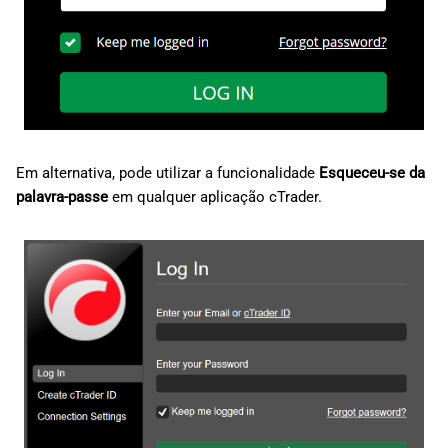
d
日本語
o
Deutsch
a
Français
p
Italiano
e
Polski
Em alternativa, pode utilizar a funcionalidade
Esqueceu-se da
s
palavra-passe
em qualquer aplicação cTrader.
Русский
q
Türkçe
u
i
s
a