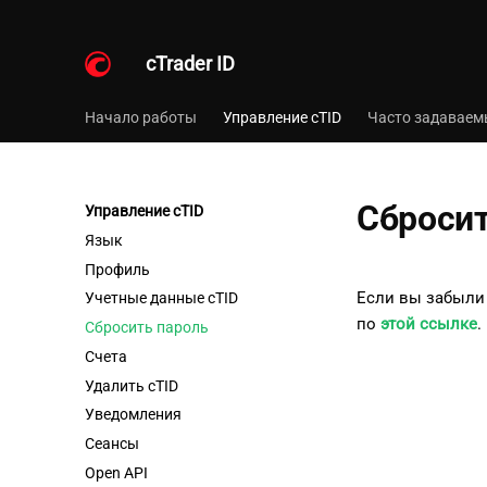
cTrader ID
Начало работы
Управление cTID
Часто задаваем
Сбросит
Управление cTID
Язык
Профиль
Если вы забыли 
Учетные данные cTID
по
этой ссылке
.
Сбросить пароль
Счета
Удалить cTID
Уведомления
Сеансы
Open API