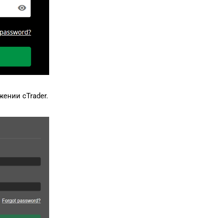
日本語
Deutsch
Français
Italiano
Polski
ении cTrader.
Русский
Türkçe