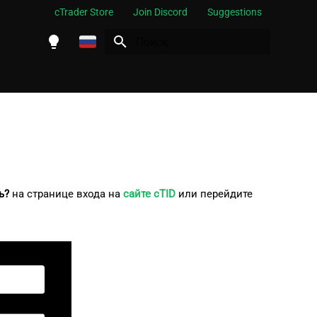
cTrader Store
Join Discord
Suggestions
Инициализация поиска
English
Español
Português
العربية
Indonesia
ь?
на странице входа на
сайте cTID
или перейдите
Melayu
ไทย
Tiếng Việt
한국어
中文