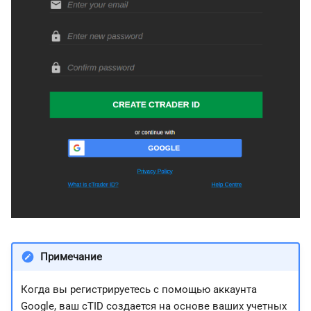
и
日本語
я
Deutsch
п
Français
о
Italiano
и
Polski
с
Русский
к
Türkçe
а
Примечание
Когда вы регистрируетесь с помощью аккаунта
Google, ваш cTID создается на основе ваших учетных