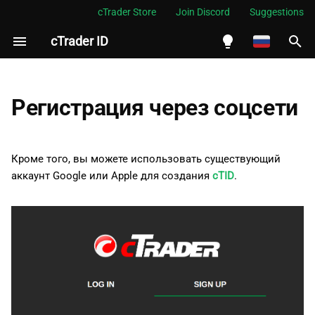
cTrader Store
Join Discord
Suggestions
cTrader ID
И
н
English
Google
и
Español
Регистрация через соцсети
ц
Português
Apple
и
العربية
Кроме того, вы можете использовать существующий
а
аккаунт Google или Apple для создания
cTID
.
Indonesia
л
Melayu
и
ไทย
з
Tiếng Việt
а
한국어
ц
中文