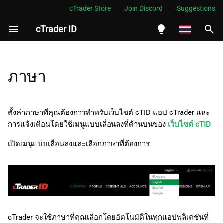
cTrader Store
Join Discord
Suggestions
cTrader ID
กำ
ลั
English
ง
Español
ภาษา
เ
Português
ริ่
العربية
ตั้งค่าภาษาที่คุณต้องการสำหรับเว็บไซต์ cTID แอป cTrader และ
ม
การแจ้งเตือนโดยใช้เมนูแบบเลื่อนลงที่ด้านบนของ
เว็บไซต์ cTID
Indonesia
ต้
Melayu
เปิดเมนูแบบเลื่อนลงและเลือกภาษาที่ต้องการ
น
ไทย
ก
Tiếng Việt
า
한국어
ร
中文
cTrader จะใช้ภาษาที่คุณเลือกโดยอัตโนมัติในทุกแอปพลิเคชันที่