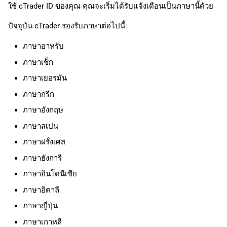
ใช้ cTrader ID ของคุณ คุณจะเริ่มได้รับแจ้งเตือนเป็นภาษานี้ด้วย
ค้
日本語
น
ปัจจุบัน cTrader รองรับภาษาต่อไปนี้:
Deutsch
ห
Français
ภาษาอาหรับ
ภาษาเช็ก
า
Italiano
ภาษาเยอรมัน
Polski
ภาษากรีก
Русский
ภาษาอังกฤษ
Türkçe
ภาษาสเปน
ภาษาฝรั่งเศส
ภาษาฮังการี
ภาษาอินโดนีเซีย
ภาษาอิตาลี
ภาษาญี่ปุ่น
ภาษาเกาหลี