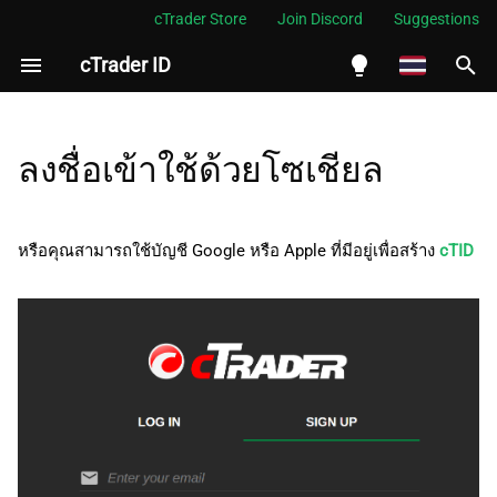
cTrader Store
Join Discord
Suggestions
cTrader ID
กำ
ลั
English
Google
ง
Español
ลงชื่อเข้าใช้ด้วยโซเชียล
เ
Português
Apple
ริ่
العربية
หรือคุณสามารถใช้บัญชี Google หรือ Apple ที่มีอยู่เพื่อสร้าง
cTID
ม
Indonesia
ต้
Melayu
น
ไทย
ก
Tiếng Việt
า
한국어
ร
中文