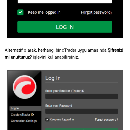
ı
日本語
l
Deutsch
ı
Français
y
Italiano
o
Polski
Alternatif olarak, herhangi bir cTrader uygulamasında
Şifrenizi
r
mi unuttunuz?
işlevini kullanabilirsiniz.
Русский
Türkçe