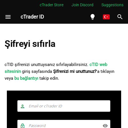
cTrader Store
Join Discord
Suggestions
cTrader ID
A
r
English
a
Español
Şifreyi sıfırla
m
Português
a
العربية
cTID şifrenizi unuttuysanız sıfırlayabilirsiniz.
cTID web
b
sitesinin
giriş sayfasında
Şifrenizi mi unuttunuz?
'a tıklayın
Indonesia
veya
bu bağlantıyı
takip edin.
a
Melayu
ş
ไทย
l
Tiếng Việt
a
한국어
t
中文