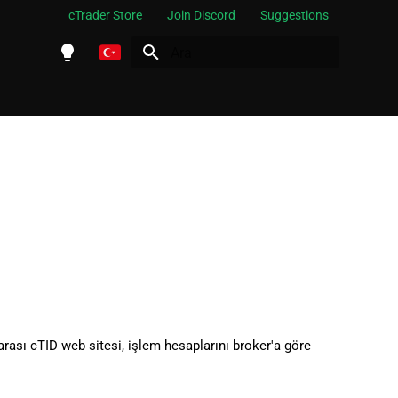
cTrader Store
Join Discord
Suggestions
Arama başlatılıyor
English
Español
Português
العربية
Indonesia
Melayu
ไทย
Tiếng Việt
arası cTID web sitesi, işlem hesaplarını broker'a göre
한국어
中文