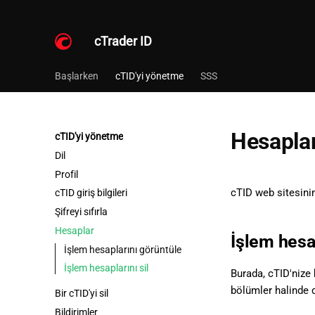
cTrader ID
Başlarken
cTID'yi yönetme
SSS
Hesapla
cTID'yi yönetme
Dil
Profil
cTID web sitesini
cTID giriş bilgileri
Şifreyi sıfırla
Hesaplar
İşlem hesa
İşlem hesaplarını görüntüle
İşlem hesaplarını sil
Burada, cTID'nize 
bölümler halinde 
Bir cTID'yi sil
Bildirimler