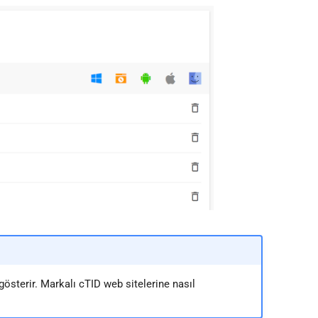
日本語
Deutsch
Français
Italiano
Polski
Русский
Türkçe
 gösterir. Markalı cTID web sitelerine nasıl