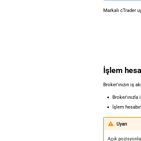
Markalı cTrader u
İşlem hesap
Broker'ınızın iş ak
Broker'ınızla 
İşlem hesabın
Uyarı
Açık pozisyonla