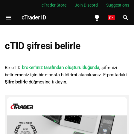
cTrader Store
Join Discord
Suggestions
cTrader ID
A
r
English
a
Español
cTID şifresi belirle
m
Português
a
العربية
Bir cTID
broker'ınız tarafından oluşturulduğunda
, şifrenizi
b
belirlemeniz için bir e-posta bildirimi alacaksınız. E-postadaki
Indonesia
Şifre belirle
düğmesine tıklayın.
a
Melayu
ş
ไทย
l
Tiếng Việt
a
한국어
t
中文