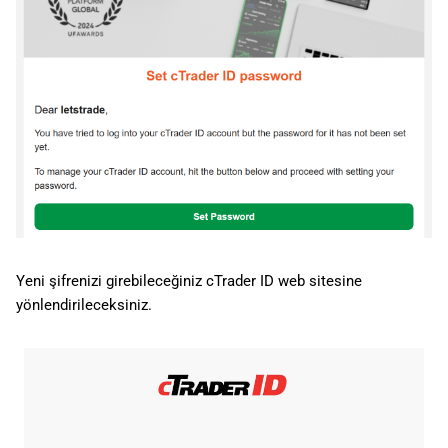
ı
日本語
l
Deutsch
ı
Français
y
Italiano
o
Polski
r
Русский
Türkçe
Yeni şifrenizi girebileceğiniz cTrader ID web sitesine
yönlendirileceksiniz.